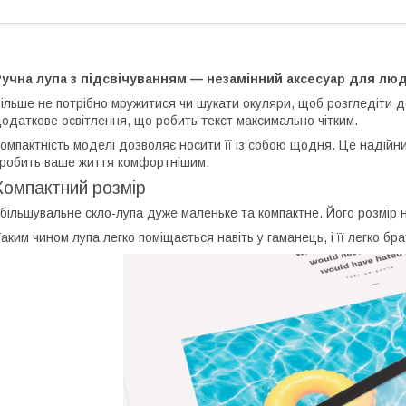
Ручна лупа з підсвічуванням — незамінний аксесуар для лю
ільше не потрібно мружитися чи шукати окуляри, щоб розгледіти д
одаткове освітлення, що робить текст максимально чітким.
омпактність моделі дозволяє носити її із собою щодня. Це надійний
робить ваше життя комфортнішим.
Компактний розмір
більшувальне скло-лупа дуже маленьке та компактне. Його розмір 
аким чином лупа легко поміщається навіть у гаманець, і її легко бр