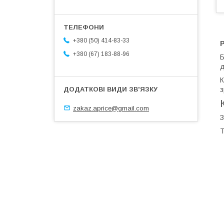
+380 (50) 414-83-33
+380 (67) 183-88-96
Б
д
К
з
zakaz.aprice@gmail.com
З
Т