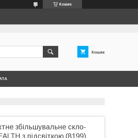
Кошик
Кошик
АТА
ктне збільшувальне скло-
ALTH з підсвіткою (8199)