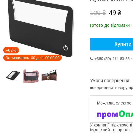
49 ₴
129 ₴
Готово до відправки
Купити
–62%
Залишилось
0
0
днів
0
0
0
0
0
0
+380 (50) 414-83-33
повернення товару п
У компанії підключені
будь-який товар не п