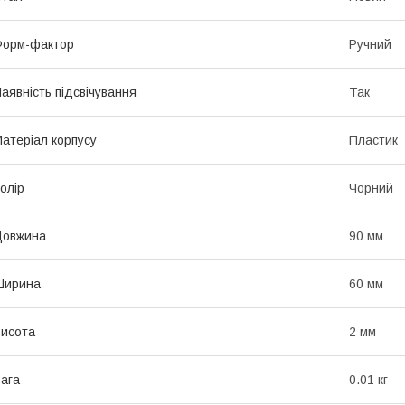
Форм-фактор
Ручний
аявність підсвічування
Так
атеріал корпусу
Пластик
олір
Чорний
Довжина
90 мм
Ширина
60 мм
исота
2 мм
ага
0.01 кг