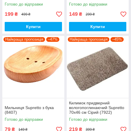
підсвічуванням
Готово до відправки
Готово до відправки
199
149
₴
₴
499 ₴
299 ₴
Купити
Купити
Найкраща пропозиція
–47%
Найкраща пропозиція
–45%
Килимок придверний
Мильниця Supretto з бука
вологопоглинаючий Supretto
(8407)
70х46 см Сірий (7922)
Готово до відправки
Готово до відправки
79
219
₴
₴
149 ₴
399 ₴