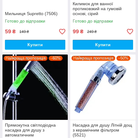
Килимок для ванної
протиковзкий на гумовій
Мильниця Supretto (7506)
основі, сірий
Готово до відправки
Готово до відправки
59
99
₴
₴
149 ₴
249 ₴
Купити
Купити
Найкраща пропозиція
–60%
Найкраща пропозиція
–50%
Прямокутна світлодіодна
Насадка для душу Літній дощ
насадка для душу з
з керамічним фільтром
автоматичним
(5521)