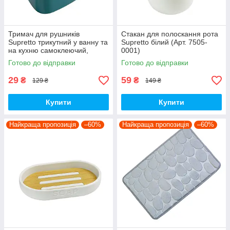
Тримач для рушників
Стакан для полоскання рота
Supretto трикутний у ванну та
Supretto білий (Арт. 7505-
на кухню самоклеючий,
0001)
зелено-помаранчевий
Готово до відправки
Готово до відправки
29
59
₴
₴
129 ₴
149 ₴
Купити
Купити
Найкраща пропозиція
–60%
Найкраща пропозиція
–60%