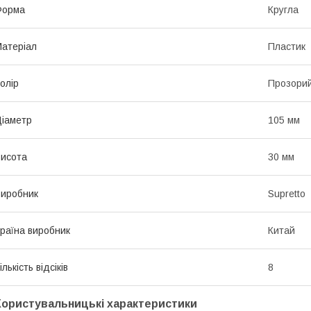
Форма
Кругла
атеріал
Пластик
олір
Прозори
іаметр
105 мм
исота
30 мм
иробник
Supretto
раїна виробник
Китай
ількість відсіків
8
Користувальницькі характеристики