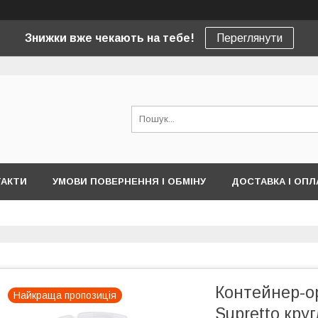
Знижки вже чекають на тебе!
Переглянути
ТАКТИ
УМОВИ ПОВЕРНЕННЯ І ОБМІНУ
ДОСТАВКА І ОПЛ
Контейнер-о
Найкраща пропозиція
Supretto кру