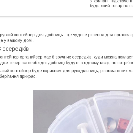
У компанії підключені
будь-який товар не п
руглий контейнер для дрібниць - це чудове рішення для організаці
е у вашому домі.
8 осередків
онтейнер органайзер має 8 зручних осередків, куди можна покласт
дже тепер всі необхідні дрібниці будуть в одному місці, не потрібн
акий контейнер буде корисним для рукодільниць, різноманітних май
берігання прикрас.