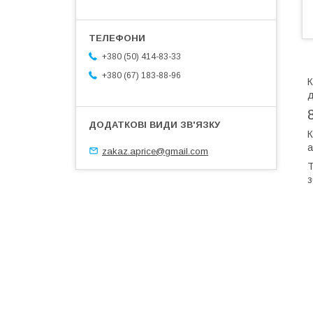
+380 (50) 414-83-33
+380 (67) 183-88-96
К
д
К
а
zakaz.aprice@gmail.com
Т
з