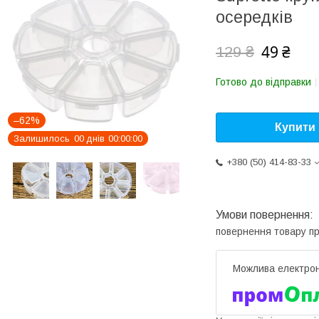
осередків
49 ₴
129 ₴
Готово до відправки
–62%
Купити
Залишилось
0
0
днів
0
0
0
0
0
0
+380 (50) 414-83-33
повернення товару п