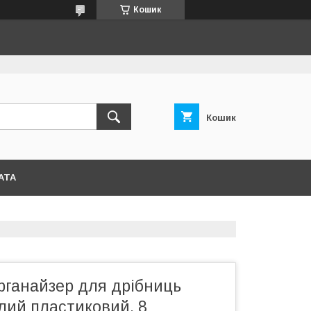
Кошик
Кошик
АТА
рганайзер для дрібниць
глий пластиковий, 8