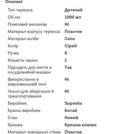
Основні
Тип термоса
Дитячий
Об`єм
1000 мл
Помповий механізм
Ні
Матеріал корпусу термоса
Пластик
Матеріал колби
Скло
Колір
Сірий
Ручка
Є
Кількість чашок
1
Підходить для миття в
Так
посудомийній машині
Використання в
Ні
мікрохвильовій печі
Чохол для зберігання й
Ні
транспортування
Виробник
Supretto
Країна виробник
Китай
Стан
Новий
Кришка
Кришка клапан
Матеріал зовнішньої стінки
Пластик