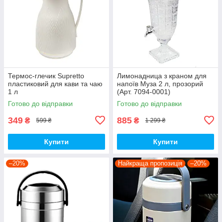
Термос-глечик Supretto
Лимонадница з краном для
пластиковий для кави та чаю
напоїв Муза 2 л, прозорий
1 л
(Арт. 7094-0001)
Готово до відправки
Готово до відправки
349
885
₴
₴
599 ₴
1 299 ₴
Купити
Купити
–20%
Найкраща пропозиція
–20%