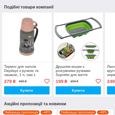
Подібні товари компанії
Термос для напоїв
Друшляк-кошик з
Ланч
Daydays з ручкою та
розсувними ручками
круг
чашкою, 1 л, хакі з
Supretto для миття
нерж
кавовим
фруктів та овочів (7940)
сіро
279
199
249
₴
₴
499 ₴
399 ₴
Купити
Купити
Акційні пропозиції та новинки
Найкраща пропозиція
–44%
Найкраща пропозиція
–44%