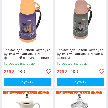
Термос для напоїв Daydays з
Термос для напоїв Daydays з
ручкою та чашкою, 1 л,
ручкою та чашкою, 1 л, хакі з
фіолетовий з помаранчевим
кавовим
Готово до відправки
Готово до відправки
279
279
₴
₴
499 ₴
499 ₴
Купити
Купити
Найкраща пропозиція
–42%
Найкраща пропозиція
–32%