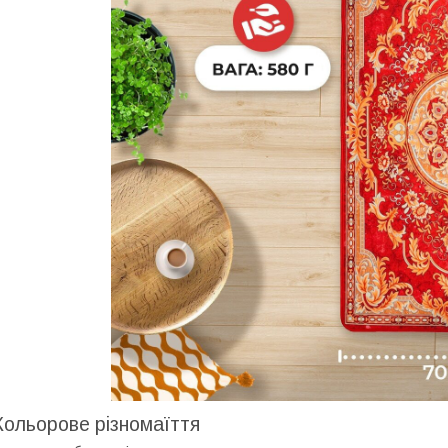
Кольорове різномаїття