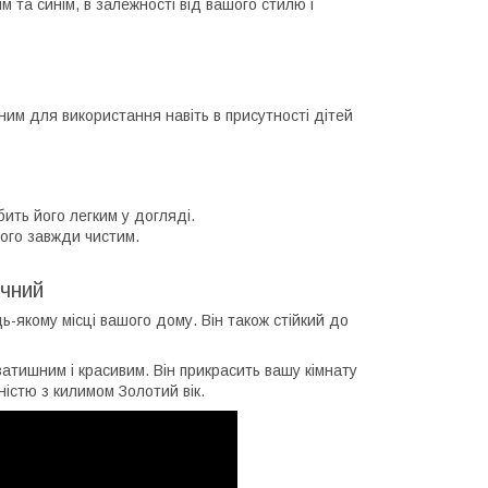
 та синім, в залежності від вашого стилю і
ним для використання навіть в присутності дітей
ить його легким у догляді.
його завжди чистим.
ічний
ь-якому місці вашого дому. Він також стійкий до
затишним і красивим. Він прикрасить вашу кімнату
істю з килимом Золотий вік.