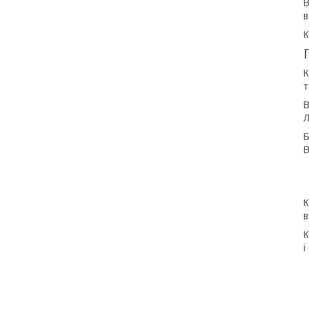
В
в
К
К
т
В
Л
Б
В
К
в
К
і