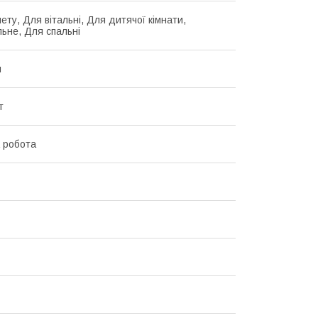
ету, Для вітальні, Для дитячої кімнати,
льне, Для спальні
й
т
 робота