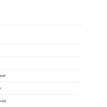
вий
р
тний