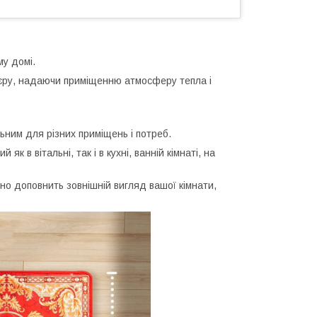
му домі.
єру, надаючи приміщенню атмосферу тепла і
ьним для різних приміщень і потреб.
як в вітальні, так і в кухні, ванній кімнаті, на
но доповнить зовнішній вигляд вашої кімнати,