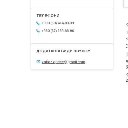
+380 (50) 414-83-33
К
+380 (67) 183-88-96
Ц
к
К
В
zakaz.aprice@gmail.com
б
К
д