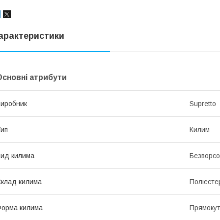
арактеристики
Основні атрибути
иробник
Supretto
ип
Килим
ид килима
Безворсо
клад килима
Поліесте
орма килима
Прямоку