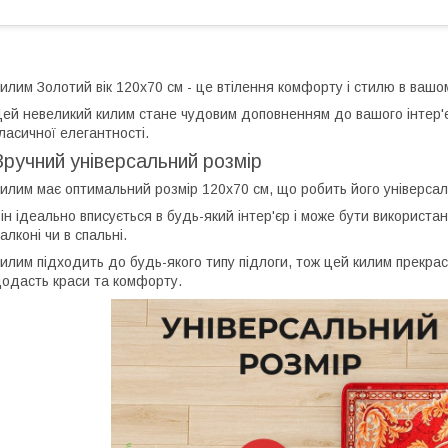
илим Золотий вік 120x70 см - це втілення комфорту і стилю в вашо
ей невеликий килим стане чудовим доповненням до вашого інтер'
ласичної елегантності.
Зручний універсальний розмір
илим має оптимальний розмір 120x70 см, що робить його універсал
ін ідеально вписується в будь-який інтер'єр і може бути використаний 
алконі чи в спальні.
илим підходить до будь-якого типу підлоги, тож цей килим прекрас
одасть краси та комфорту.