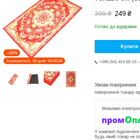
249 ₴
399 ₴
Готово до відправки
Купити
–38%
Залишилось
0
0
днів
0
0
0
0
0
0
+380 (50) 414-83-33
повернення товару п
У компанії підключені
будь-який товар не п