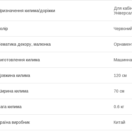
Для кабін
ризначення килима/доріжки
Універса
олір
Червони
ематика декору, малюнка
Орнамен
иготовлення килима
Машинна
овжина килима
120 см
ирина килима
70 см
ага килима
0.6 кг
раїна виробник
Китай