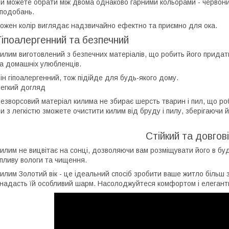
и можете обрати між двома однаково гарними кольорами - червоним
подобань.
ожен колір виглядає надзвичайно ефектно та приємно для ока.
Гіпоалергенний та безпечний
илим виготовлений з безпечних матеріалів, що робить його придат
а домашніх улюбленців.
ін гіпоалергенний, тож підійде для будь-якого дому.
егкий догляд
езворсовий матеріал килима не збирає шерсть тварин і пил, що роб
и з легкістю зможете очистити килим від бруду і пилу, зберігаючи 
Стійкий та довгов
илим не вицвітає на сонці, дозволяючи вам розміщувати його в буд
пливу вологи та чищення.
илим Золотий вік - це ідеальний спосіб зробити ваше житло більш 
 надасть їй особливий шарм. Насолоджуйтеся комфортом і елегантн