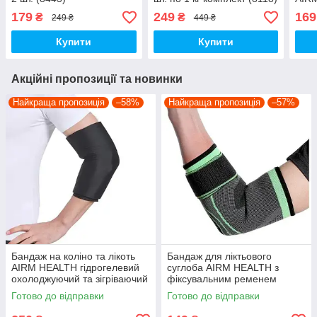
кг (
179
249
169
₴
₴
249 ₴
449 ₴
Купити
Купити
Акційні пропозиції та новинки
Найкраща пропозиція
–58%
Найкраща пропозиція
–57%
Бандаж на коліно та лікоть
Бандаж для ліктьового
AIRM HEALTH гідрогелевий
суглоба AIRM HEALTH з
охолоджуючий та зігріваючий
фіксувальним ременем
(9177)
(7986)
Готово до відправки
Готово до відправки