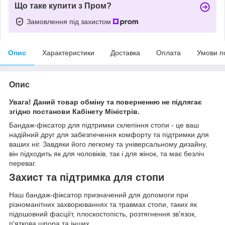
Що таке купити з Пром?
Замовлення під захистом
Опис
Характеристики
Доставка
Оплата
Умови п
Опис
Увага! Даний товар обміну та поверненню не підлягає
згідно постанови Кабінету Міністрів.
Бандаж-фіксатор для підтримки склепіння стопи - це ваш
надійний друг для забезпечення комфорту та підтримки для
ваших ніг. Завдяки його легкому та універсальному дизайну,
він підходить як для чоловіків, так і для жінок, та має безліч
переваг.
Захист та підтримка для стопи
Наш бандаж-фіксатор призначений для допомоги при
різноманітних захворюваннях та травмах стопи, таких як
підошовний фасціїт, плоскостопість, розтягнення зв'язок,
п'яткова шпора та інших.