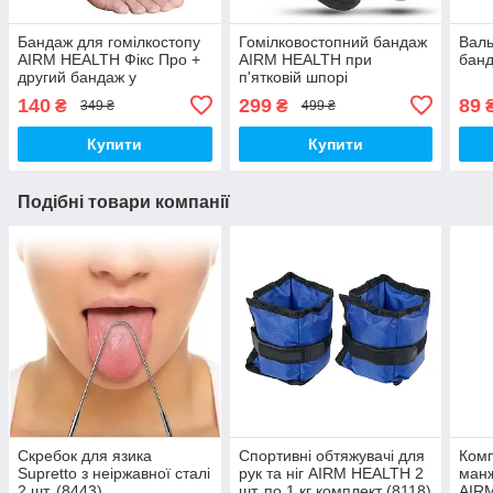
Бандаж для гомілкостопу
Гомілковостопний бандаж
Валь
AIRM HEALTH Фікс Про +
AIRM HEALTH при
банд
другий бандаж у
п'ятковій шпорі
подарунок!
Страсбурзький носок,
140
299
89
₴
₴
349 ₴
499 ₴
розмір L (8937)
Купити
Купити
Подібні товари компанії
Скребок для язика
Спортивні обтяжувачі для
Комп
Supretto з неіржавної сталі
рук та ніг AIRM HEALTH 2
манж
2 шт. (8443)
шт. по 1 кг комплект (8118)
AIRM