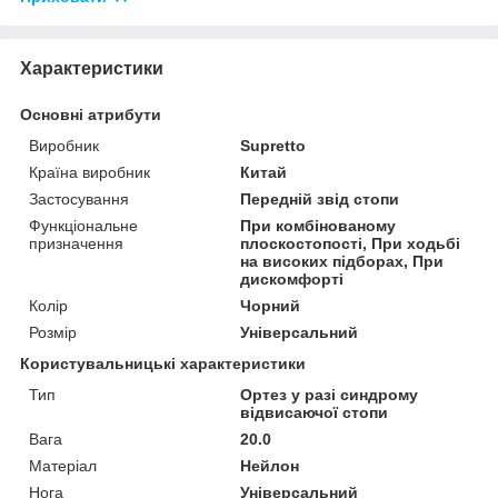
Характеристики
Основні атрибути
Виробник
Supretto
Країна виробник
Китай
Застосування
Передній звід стопи
Функціональне
При комбінованому
призначення
плоскостопості, При ходьбі
на високих підборах, При
дискомфорті
Колір
Чорний
Розмір
Універсальний
Користувальницькі характеристики
Тип
Ортез у разі синдрому
відвисаючої стопи
Вага
20.0
Матеріал
Нейлон
Нога
Універсальний