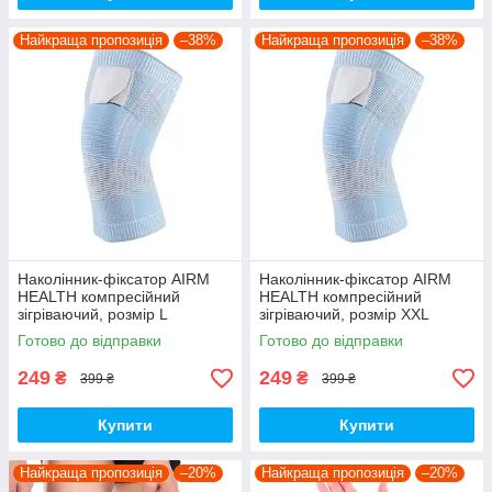
Найкраща пропозиція
–38%
Найкраща пропозиція
–38%
Наколінник-фіксатор AIRM
Наколінник-фіксатор AIRM
HEALTH компресійний
HEALTH компресійний
зігріваючий, розмір L
зігріваючий, розмір XXL
(84740002)
(84740003)
Готово до відправки
Готово до відправки
249
249
₴
₴
399 ₴
399 ₴
Купити
Купити
Найкраща пропозиція
–20%
Найкраща пропозиція
–20%