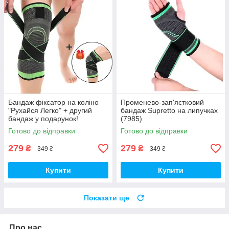
Бандаж фіксатор на коліно
Променево-зап'ястковий
"Рухайся Легко" + другий
бандаж Supretto на липучках
бандаж у подарунок!
(7985)
Готово до відправки
Готово до відправки
279
279
₴
₴
349 ₴
349 ₴
Купити
Купити
Показати ще
Про нас