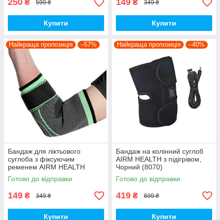
250
149
₴
₴
599 ₴
349 ₴
Купити
Купити
Найкраща пропозиція
–57%
Найкраща пропозиція
–40%
Бандаж для ліктьового
Бандаж на колінний суглоб
суглоба з фіксуючим
AIRM HEALTH з підігрівом,
ременем AIRM HEALTH
Чорний (8070)
(7986)
Готово до відправки
Готово до відправки
149
419
₴
₴
349 ₴
699 ₴
Купити
Купити