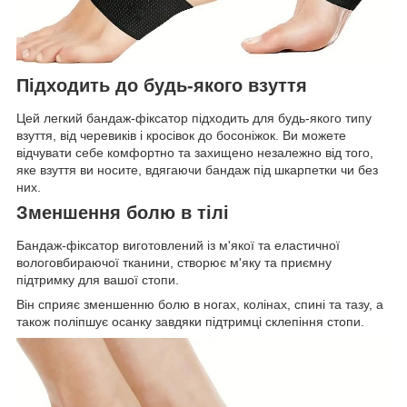
Підходить до будь-якого взуття
Цей легкий бандаж-фіксатор підходить для будь-якого типу
взуття, від черевиків і кросівок до босоніжок. Ви можете
відчувати себе комфортно та захищено незалежно від того,
яке взуття ви носите, вдягаючи бандаж під шкарпетки чи без
них.
Зменшення болю в тілі
Бандаж-фіксатор виготовлений із м'якої та еластичної
вологовбираючої тканини, створює м'яку та приємну
підтримку для вашої стопи.
Він сприяє зменшенню болю в ногах, колінах, спині та тазу, а
також поліпшує осанку завдяки підтримці склепіння стопи.