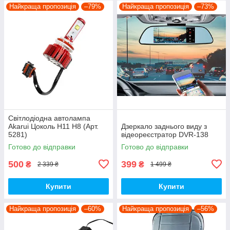
Найкраща пропозиція
–79%
Найкраща пропозиція
–73%
Світлодіодна автолампа
Akarui Цоколь H11 H8 (Арт.
Дзеркало заднього виду з
5281)
відеореєстратор DVR-138
Готово до відправки
Готово до відправки
500
399
₴
₴
2 339 ₴
1 499 ₴
Купити
Купити
Найкраща пропозиція
–60%
Найкраща пропозиція
–56%