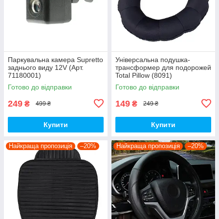
Паркувальна камера Supretto
Універсальна подушка-
заднього виду 12V (Арт.
трансформер для подорожей
71180001)
Total Pillow (8091)
Готово до відправки
Готово до відправки
249
149
₴
₴
499 ₴
249 ₴
Купити
Купити
Найкраща пропозиція
–20%
Найкраща пропозиція
–20%