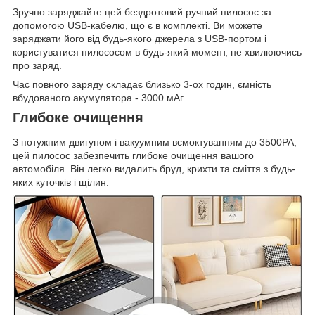
Зручно заряджайте цей бездротовий ручний пилосос за
допомогою USB-кабелю, що є в комплекті. Ви можете
заряджати його від будь-якого джерела з USB-портом і
користуватися пилососом в будь-який момент, не хвилюючись
про заряд.
Час повного заряду складає близько 3-ох годин, ємність
вбудованого акумулятора - 3000 мАг.
Глибоке очищення
З потужним двигуном і вакуумним всмоктуванням до 3500PA,
цей пилосос забезпечить глибоке очищення вашого
автомобіля. Він легко видалить бруд, крихти та сміття з будь-
яких куточків і щілин.