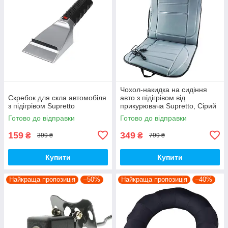
Чохол-накидка на сидіння
Скребок для скла автомобіля
авто з підігрівом від
з підігрівом Supretto
прикурювача Supretto, Сірий
Готово до відправки
Готово до відправки
159
349
₴
₴
399 ₴
799 ₴
Купити
Купити
Найкраща пропозиція
–50%
Найкраща пропозиція
–40%