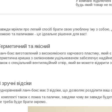
У компанії підключені
будь-який товар не п
авжди мріяли про легкий спосіб брати свою улюблену їжу з собою,
ожкою та паличками - це ідеальне рішення для вас!
Герметичний та якісний
анч-бокс виготовлений з високоякісного харчового пластику, який 
ерметична кришка з силіконовим ущільнювачем забезпечує надійне з
акож є спеціальний вентиляційний отвір, який ви можете відкрити 
3 зручні відсіки
днорівневий ланч-бокс має 3 відсіки, що дозволяє розділити ваш об
 комплекті також є ложка та палички, завдяки чому ви завжди будет
е треба буде брати окремо.