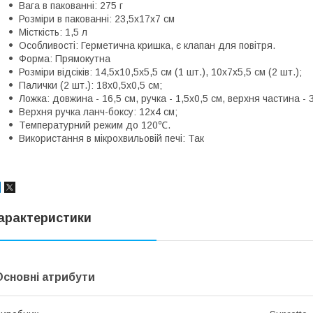
Вага в пакованні: 275 г
Розміри в пакованні: 23,5х17х7 см
Місткість: 1,5 л
Особливості: Герметична кришка, є клапан для повітря.
Форма: Прямокутна
Розміри відсіків: 14,5х10,5х5,5 см (1 шт.), 10х7х5,5 см (2 шт.);
Палички (2 шт.): 18х0,5х0,5 см;
Ложка: довжина - 16,5 см, ручка - 1,5х0,5 см, верхня частина - 
Верхня ручка ланч-боксу: 12х4 см;
Температурний режим до 120℃.
Використання в мікрохвильовій печі: Так
арактеристики
Основні атрибути