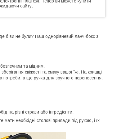
 електронні платежі. Тепер ви можете купити
окидаючи сайту.
 де б ви не були? Наш однорівневий ланч-бокс з
є безпечним та міцним.
берігання свіжості та смаку вашої їжі. На кришці
за потреби, а ще ручка для зручного перенесення.
ід на різні страви або інгредієнти.
е мати необхідні столові прилади під рукою, і їх