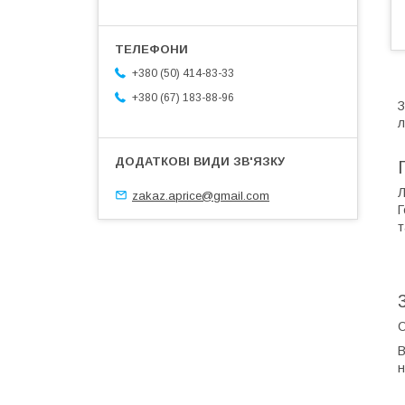
+380 (50) 414-83-33
+380 (67) 183-88-96
З
л
Л
zakaz.aprice@gmail.com
Г
т
О
В
н