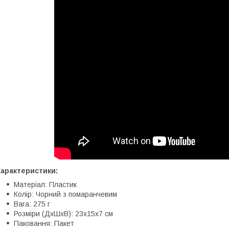
Характеристики:
Матеріал: Пластик
Колір: Чорний з помаранчевим
Вага: 275 г
Розміри (ДхШхВ): 23х15х7 см
Паковання: Пакет