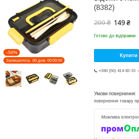
(8382)
149 ₴
299 ₴
Готово до відправки
–50%
Купити
Залишилось
0
0
днів
0
0
0
0
0
0
+380 (50) 414-83-33
повернення товару п