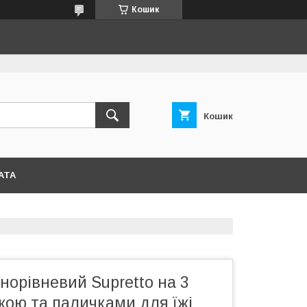
Кошик
Кошик
АТА
норівневий Supretto на 3
жкою та паличками для їжі