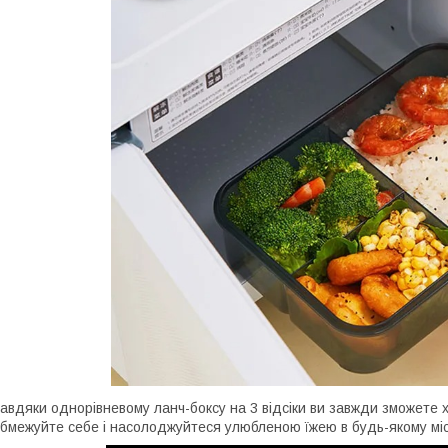
авдяки однорівневому ланч-боксу на 3 відсіки ви завжди зможете х
бмежуйте себе і насолоджуйтеся улюбленою їжею в будь-якому міс