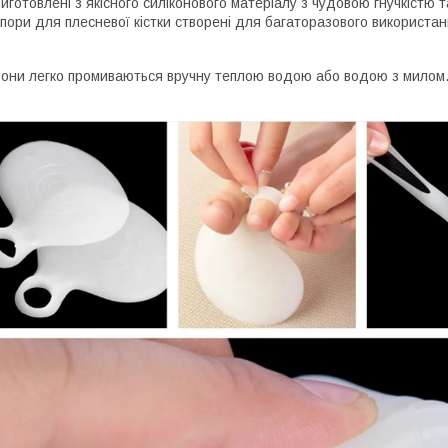
иготовлені з якісного силіконового матеріалу з чудовою гнучкістю 
пори для плесневої кістки створені для багаторазового використа
они легко промиваються вручну теплою водою або водою з милом.