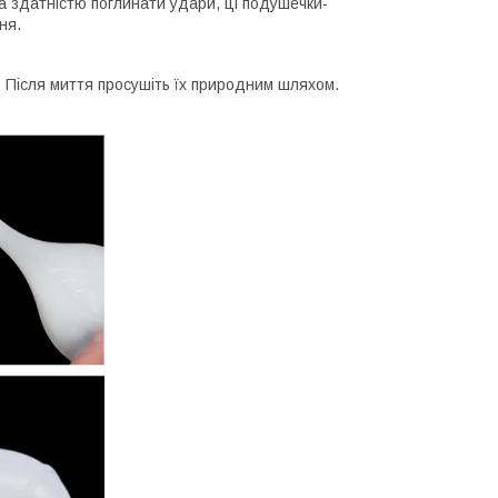
та здатністю поглинати удари, ці подушечки-
ння.
 Після миття просушіть їх природним шляхом.