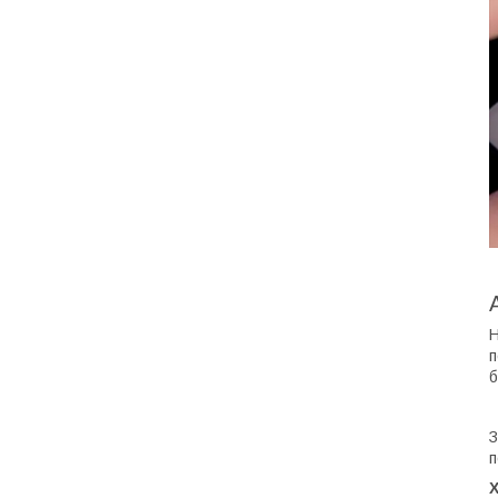
Н
п
б
З
п