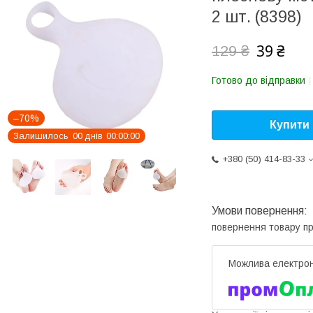
2 шт. (8398)
39 ₴
129 ₴
Готово до відправки
–70%
Купити
Залишилось
0
0
днів
0
0
0
0
0
0
+380 (50) 414-83-33
повернення товару п