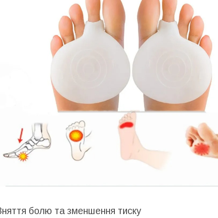
Зняття болю та зменшення тиску