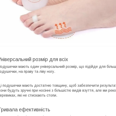
Універсальний розмір для всіх
одушечки мають один універсальний розмір, що підійде для більшос
одушечки, на праву та ліву ногу.
і подушечки мають достатню товщину, щоб забезпечити результат
они будуть зручні при носінні з більшістю видів взуття, але ми ре
еревиках, які не стискають стопи.
Тривала ефективність