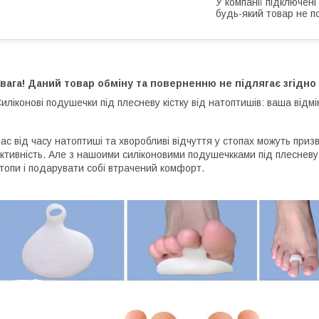
У компанії підключені
будь-який товар не п
вага! Даний товар обміну та поверненню не підлягає згідно 
иліконові подушечки під плесневу кістку від натоптишів: ваша відм
ас від часу натоптиші та хворобливі відчуття у стопах можуть пр
ктивність. Але з нашоими силіконовими подушечкками під плесневу 
топи і подарувати собі втрачений комфорт.