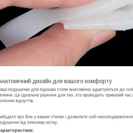
Анатомічний дизайн для вашого комфорту
аші подушечки для підошви стопи анатомічно адаптуються до голі
ечіння. Це ідеальне рішення для тих, хто проводить тривалий час
олісних відчуттів.
абудьте про біль у ваших стопах і дозвольте собі насолоджуватис
одушечок під плесневу кістку.
Характеристики: