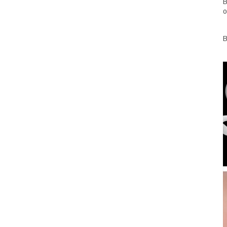
В
о
В