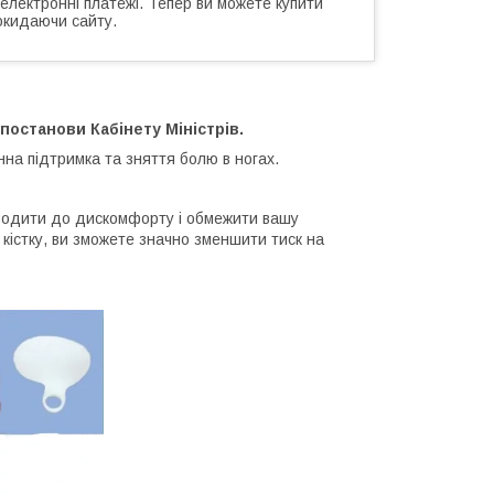
 електронні платежі. Тепер ви можете купити
окидаючи сайту.
постанови Кабінету Міністрів.
інна підтримка та зняття болю в ногах.
изводити до дискомфорту і обмежити вашу
кістку, ви зможете значно зменшити тиск на