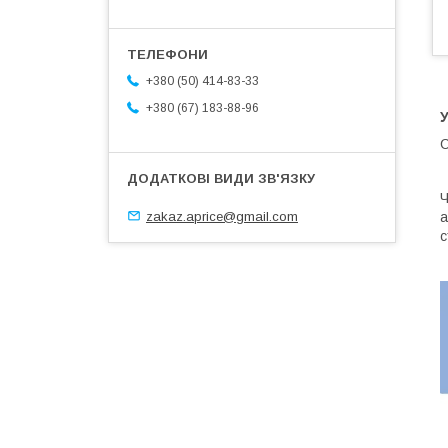
+380 (50) 414-83-33
+380 (67) 183-88-96
У
С
Ч
zakaz.aprice@gmail.com
а
с