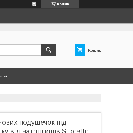
Кошик
Кошик
АТА
нових подушечок під
тку від натоптишів Supretto,