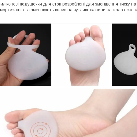
иліконові подушечки для стоп розроблені для зменшення тиску на п
мортизацію та зменшують вплив на чутливі тканини навколо основ