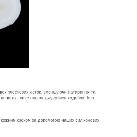
вок плеснових кісток, зменшуючи натирання та
 на ногах і хоче насолоджуватися ходьбою без
я кожним кроком за допомогою наших силіконових