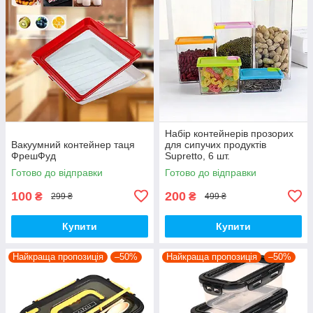
Набір контейнерів прозорих
Вакуумний контейнер таця
для сипучих продуктів
ФрешФуд
Supretto, 6 шт.
Готово до відправки
Готово до відправки
100
200
₴
₴
299 ₴
499 ₴
Купити
Купити
Найкраща пропозиція
–50%
Найкраща пропозиція
–50%