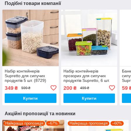
Подібні товари компанії
Набір контейнерів
Набір контейнерів
Банк
Supretto для сипучих
прозорих для сипучих
сипу
продуктів 5 шт. (8729)
продуктів Supretto, 6 шт.
Supr
349
200
59
₴
₴
599 ₴
499 ₴
Купити
Купити
Акційні пропозиції та новинки
Найкраща пропозиція
–67%
Найкраща пропозиція
–60%