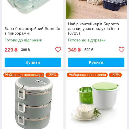
Набір контейнерів Supretto
Ланч-бокс потрійний Supretto
для сипучих продуктів 5 шт.
з приборами
(8729)
Готово до відправки
Готово до відправки
220
349
₴
₴
399 ₴
599 ₴
Купити
Купити
Найкраща пропозиція
–38%
Найкраща пропозиція
–30%