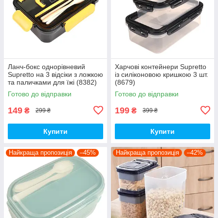
Ланч-бокс однорівневий
Харчові контейнери Supretto
Supretto на 3 відсіки з ложкою
із силіконовою кришкою 3 шт.
та паличками для їжі (8382)
(8679)
Готово до відправки
Готово до відправки
149
199
₴
₴
299 ₴
399 ₴
Купити
Купити
Найкраща пропозиція
–45%
Найкраща пропозиція
–42%