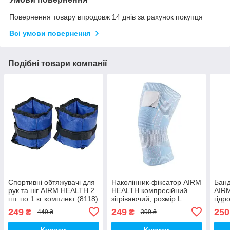
Повернення товару впродовж 14 днів за рахунок покупця
Всі умови повернення
Подібні товари компанії
Спортивні обтяжувачі для
Наколінник-фіксатор AIRM
Банд
рук та ніг AIRM HEALTH 2
HEALTH компресійний
AIR
шт. по 1 кг комплект (8118)
зігріваючий, розмір L
гідр
(84740002)
охол
249
249
250
₴
₴
449 ₴
399 ₴
зігр
Купити
Купити