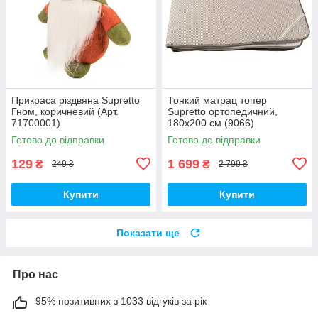
Прикраса різдвяна Supretto
Тонкий матрац топер
Гном, коричневий (Арт.
Supretto ортопедичний,
71700001)
180x200 см (9066)
Готово до відправки
Готово до відправки
129
1 699
₴
₴
249 ₴
2 799 ₴
Купити
Купити
Показати ще
Про нас
95% позитивних з 1033 відгуків за рік