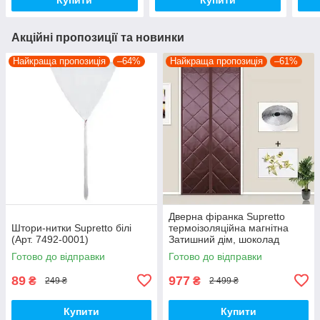
Акційні пропозиції та новинки
Найкраща пропозиція
–64%
Найкраща пропозиція
–61%
Дверна фіранка Supretto
Штори-нитки Supretto білі
термоізоляційна магнітна
(Арт. 7492-0001)
Затишний дім, шоколад
(83390001)
Готово до відправки
Готово до відправки
89
977
₴
₴
249 ₴
2 499 ₴
Купити
Купити