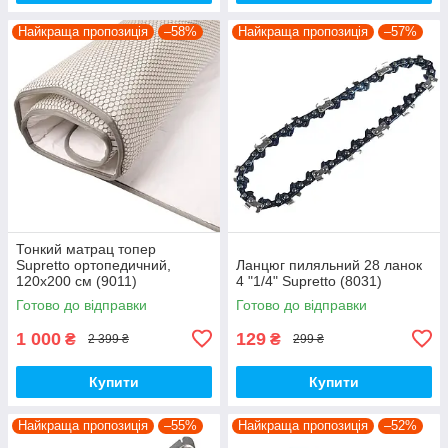
Найкраща пропозиція
–58%
Найкраща пропозиція
–57%
Тонкий матрац топер
Supretto ортопедичний,
Ланцюг пиляльний 28 ланок
120x200 см (9011)
4 "1/4" Supretto (8031)
Готово до відправки
Готово до відправки
1 000
129
₴
₴
2 399 ₴
299 ₴
Купити
Купити
Найкраща пропозиція
–55%
Найкраща пропозиція
–52%