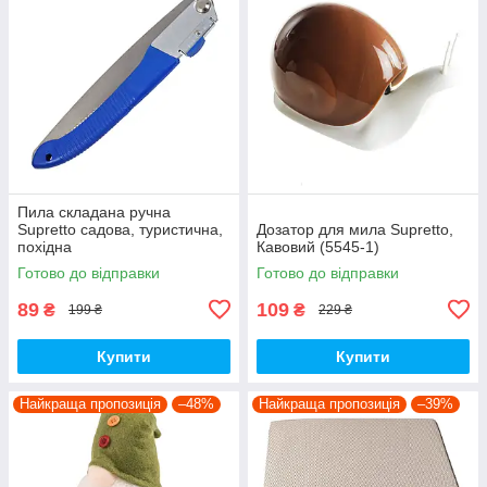
Пила складана ручна
Supretto садова, туристична,
Дозатор для мила Supretto,
похідна
Кавовий (5545-1)
Готово до відправки
Готово до відправки
89
109
₴
₴
199 ₴
229 ₴
Купити
Купити
Найкраща пропозиція
–48%
Найкраща пропозиція
–39%