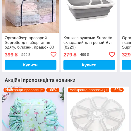
Органайзер прозорий
Кошик з ручками Supretto
Орга
Supretto для зберігання
складаний для речей 9 л
ткан
одягу, білизни, іграшок 80
(8229)
Supr
л
399
279
329
₴
₴
599 ₴
499 ₴
Купити
Купити
Акційні пропозиції та новинки
Найкраща пропозиція
–66%
Найкраща пропозиція
–62%