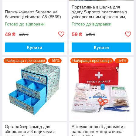
Портативна вішалка для
Папка-конверт Supretto на
одягу Supretto пластикова з
блискавці сітчаста А5 (8569)
універсальним кріпленням,
м'ятний (Арт. 7121-0002)
Готово до відправки
Готово до відправки
49
59
₴
₴
129 ₴
149 ₴
Купити
Купити
Найкраща пропозиція
–58%
Найкраща пропозиція
–54%
Органайзер комод для
Аптечка першої допомоги з
зберігання з 3 ящиками з
наповненням портативна