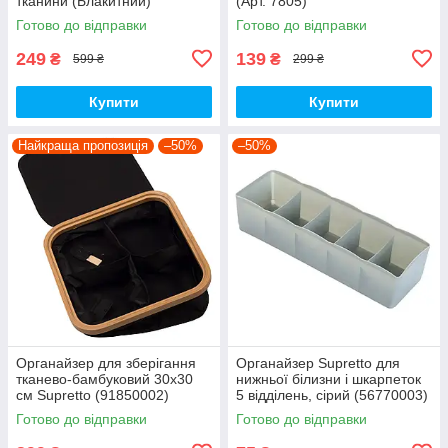
тканини (Блакитний)
(Арт. 7805)
Готово до відправки
Готово до відправки
249
139
₴
₴
599 ₴
299 ₴
Купити
Купити
Найкраща пропозиція
–50%
–50%
Органайзер для зберігання
Органайзер Supretto для
тканево-бамбуковий 30х30
нижньої білизни і шкарпеток
см Supretto (91850002)
5 відділень, сірий (56770003)
Готово до відправки
Готово до відправки