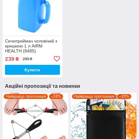
Сечоприймач чоловічий з
кришкою 1 л AIRM
HEALTH (8485)
239
₴
299 ₴
Купити
Акційні пропозиції та новинки
Найкраща пропозиція
–24%
Найкраща пропозиція
–20%