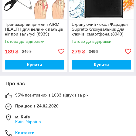
Тренажер випрямляч AIRM
Екрануючий чохол Фарадея
HEALTH для великих пальців
Supretto блокувальник для
ніг при вальгусі (8939)
ключів, смартфона (8940)
Готово до відправки
Готово до відправки
189
279
₴
₴
249 ₴
349 ₴
Купити
Купити
Про нас
95% позитивних з 1033 відгуків за рік
Працює з 24.02.2020
м. Київ
Київ, Україна
Контакти