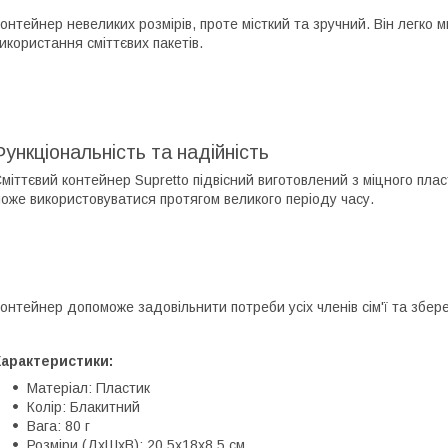
онтейнер невеликих розмірів, проте місткий та зручний. Він легко
икористання сміттєвих пакетів.
Функціональність та надійність
міттєвий контейнер Supretto підвісний виготовлений з міцного пласт
оже використовуватися протягом великого періоду часу.
онтейнер допоможе задовільнити потреби усіх членів сім'ї та збер
Характеристики:
Матеріал: Пластик
Колiр: Блакитний
Вага: 80 г
Розміри (ДхШхВ): 20,5х18х8,5 см