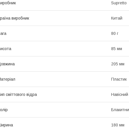
иробник
Supretto
раїна виробник
Китай
ага
80 г
исота
85 мм
Довжина
205 мм
атеріал
Пластик
ип сміттєвого відра
Навісний
олір
Блакитн
Ширина
180 мм