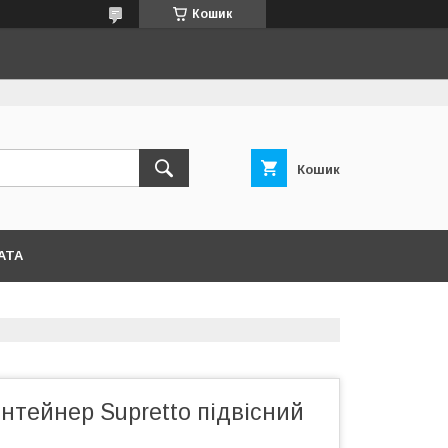
Кошик
Кошик
АТА
нтейнер Supretto підвісний