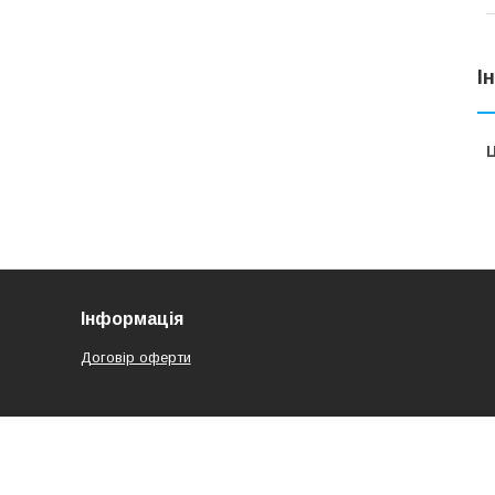
І
Ц
Інформація
Договір оферти