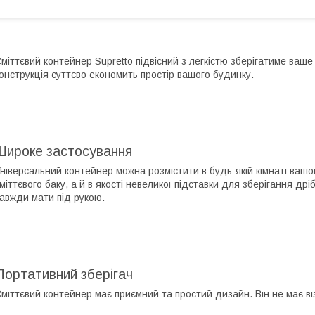
міттєвий контейнер Supretto підвісний з легкістю зберігатиме ваше 
онструкція суттєво економить простір вашого будинку.
Широке застосування
ніверсальний контейнер можна розмістити в будь-якій кімнаті вашо
міттєвого баку, а й в якості невеликої підставки для зберігання др
авжди мати під рукою.
Портативний зберігач
міттєвий контейнер має приємний та простий дизайн. Він не має ві