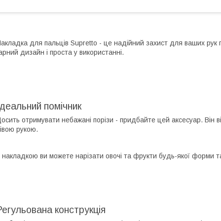
акладка для пальців Supretto - це надійний захист для ваших рук 
арний дизайн і проста у використанні.
Ідеальний помічник
осить отримувати небажані порізи - придбайте цей аксесуар. Він ві
івою рукою.
 накладкою ви можете нарізати овочі та фрукти будь-якої форми та
Регульована конструкція