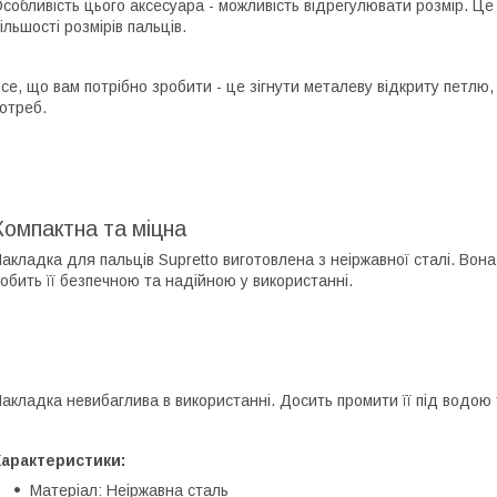
собливість цього аксесуара - можливість відрегулювати розмір. Це
ільшості розмірів пальців.
се, що вам потрібно зробити - це зігнути металеву відкриту петлю
отреб.
Компактна та міцна
акладка для пальців Supretto виготовлена з неіржавної сталі. Вона 
обить її безпечною та надійною у використанні.
акладка невибаглива в використанні. Досить промити її під водою
Характеристики:
Матеріал: Неіржавна сталь