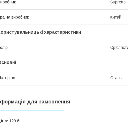
иробник
Supretto
раїна виробник
Китай
Користувальницькі характеристики
олір
Срібляст
Основні
атеріал
Сталь
нформація для замовлення
іна:
129 ₴