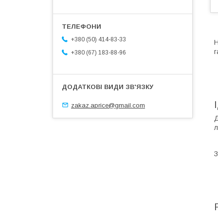
+380 (50) 414-83-33
Н
г
+380 (67) 183-88-96
zakaz.aprice@gmail.com
Д
л
З