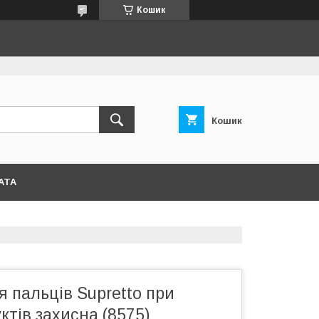
Кошик
Кошик
АТА
 пальців Supretto при
ктів захисна (8575)