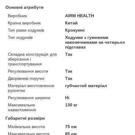
Основні атрибути
Виробник
AIRM HEALTH
Країна виробник
Китай
Тип рами ходунків
Крокуючі
Тип ходунків
Ходунки з гумовими
наконечниками на чотирьох
підставах
Складна конструкція для
Так
зберігання і
транспортування
Регулювання висоти
Так
Дворівневі поручні
Так
Матеріал виготовлення
губчастий матеріал
рукоятки
Регулювання ширини
Ні
Максимальне
130 кг
навантаження
Габаритні розміри
Мінімальна висота
75 см
Максимальна висота
85 см