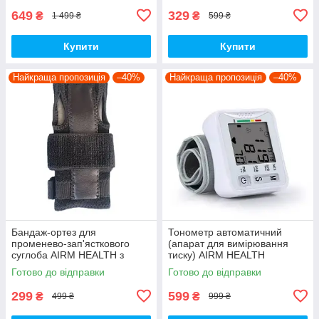
649
329
₴
₴
1 499 ₴
599 ₴
Купити
Купити
Найкраща пропозиція
–40%
Найкраща пропозиція
–40%
Бандаж-ортез для
Тонометр автоматичний
променево-зап'ясткового
(апарат для вимірювання
суглоба AIRM HEALTH з
тиску) AIRM HEALTH
металевою шиною, чорний
Готово до відправки
Готово до відправки
(9090)
299
599
₴
₴
499 ₴
999 ₴