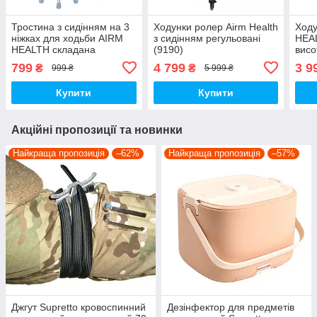
Тростина з сидінням на 3
Ходунки ролер Airm Health
Ходу
ніжках для ходьби AIRM
з сидінням регульовані
HEA
HEALTH складана
(9190)
висо
799
4 799
3 9
₴
₴
999 ₴
5 999 ₴
Купити
Купити
Акційні пропозиції та новинки
Найкраща пропозиція
–62%
Найкраща пропозиція
–57%
Джгут Supretto кровоспинний
Дезінфектор для предметів