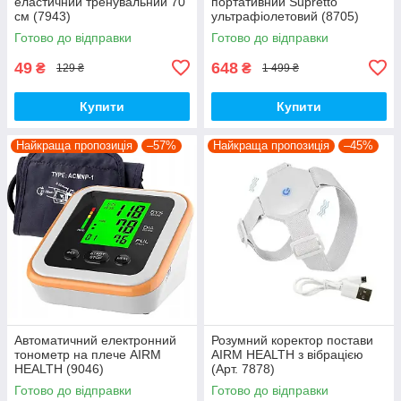
еластичний тренувальний 70
портативний Supretto
см (7943)
ультрафіолетовий (8705)
Готово до відправки
Готово до відправки
49
648
₴
₴
129 ₴
1 499 ₴
Купити
Купити
Найкраща пропозиція
–57%
Найкраща пропозиція
–45%
Автоматичний електронний
Розумний коректор постави
тонометр на плече AIRM
AIRM HEALTH з вібрацією
HEALTH (9046)
(Арт. 7878)
Готово до відправки
Готово до відправки