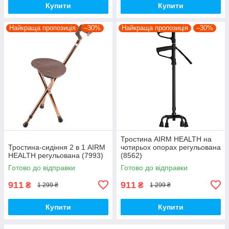
Купити
Купити
Найкраща пропозиція
–30%
Найкраща пропозиція
–30%
Тростина AIRM HEALTH на
Тростина-сидіння 2 в 1 AIRM
чотирьох опорах регульована
HEALTH регульована (7993)
(8562)
Готово до відправки
Готово до відправки
911
911
₴
₴
1 299 ₴
1 299 ₴
Купити
Купити