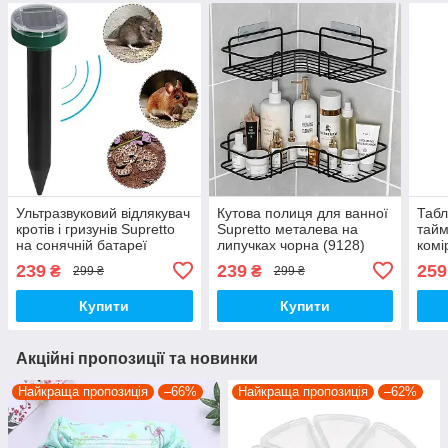
Ультразвуковий відлякувач
Кутова полиця для ванної
Табл
кротів і гризунів Supretto
Supretto металева на
тайм
на сонячній батареї
липучках чорна (9128)
комі
(9401)
239
239
259
₴
₴
299 ₴
299 ₴
Купити
Купити
Акційні пропозиції та новинки
Найкраща пропозиція
–66%
Найкраща пропозиція
–62%