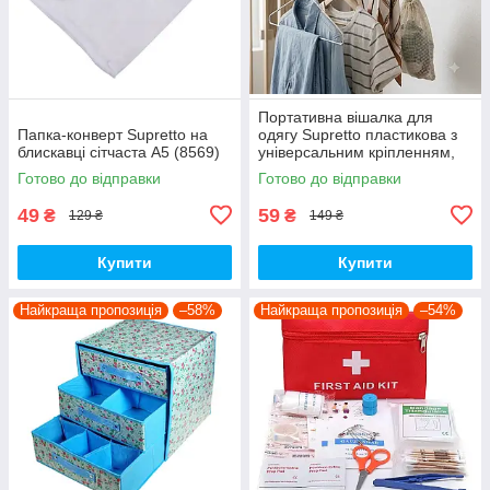
Портативна вішалка для
Папка-конверт Supretto на
одягу Supretto пластикова з
блискавці сітчаста А5 (8569)
універсальним кріпленням,
м'ятний (Арт. 7121-0002)
Готово до відправки
Готово до відправки
49
59
₴
₴
129 ₴
149 ₴
Купити
Купити
Найкраща пропозиція
–58%
Найкраща пропозиція
–54%