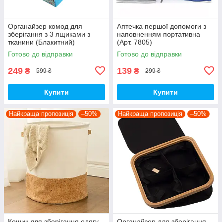
Органайзер комод для
Аптечка першої допомоги з
зберігання з 3 ящиками з
наповненням портативна
тканини (Блакитний)
(Арт. 7805)
Готово до відправки
Готово до відправки
249
139
₴
₴
599 ₴
299 ₴
Купити
Купити
Найкраща пропозиція
–50%
Найкраща пропозиція
–50%
Кошик для зберігання одягу,
Органайзер для зберігання