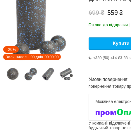
559 ₴
699 ₴
Готово до відправки
Купити
–20%
Залишилось
0
0
днів
0
0
0
0
0
0
+380 (50) 414-83-33
повернення товару п
У компанії підключені
будь-який товар не п