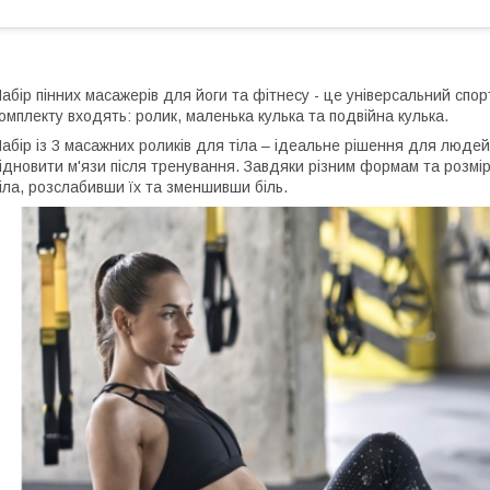
абір пінних масажерів для йоги та фітнесу - це універсальний спор
омплекту входять: ролик, маленька кулька та подвійна кулька.
абір із 3 масажних роликів для тіла – ідеальне рішення для людей,
ідновити м'язи після тренування. Завдяки різним формам та розмір
іла, розслабивши їх та зменшивши біль.