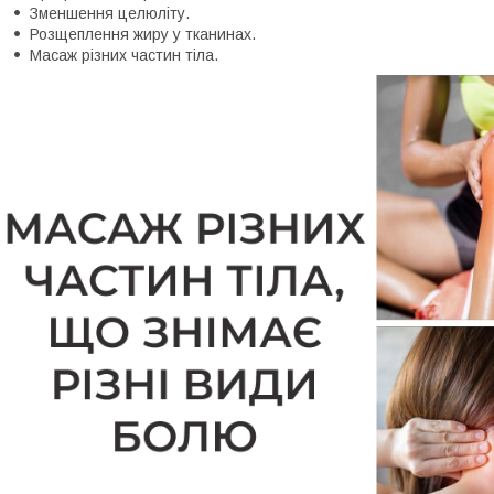
Зменшення целюліту.
Розщеплення жиру у тканинах.
Масаж різних частин тіла.