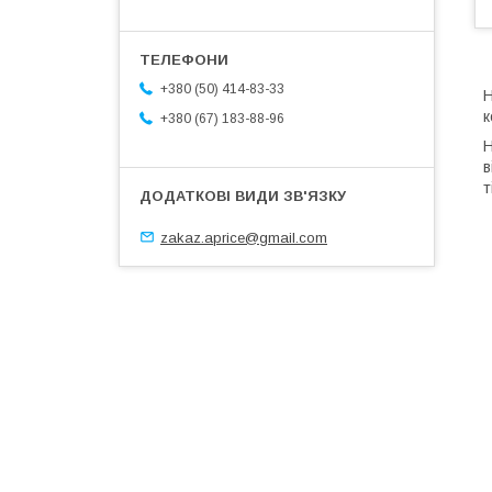
+380 (50) 414-83-33
Н
к
+380 (67) 183-88-96
Н
в
т
zakaz.aprice@gmail.com