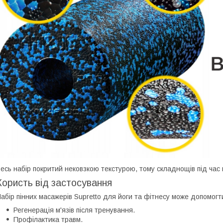
есь набір покритий нековзкою текстурою, тому складнощів під час
Користь від застосування
абір пінних масажерів Supretto для йоги та фітнесу може допомогт
Регенерація м'язів після тренування.
Профілактика травм.