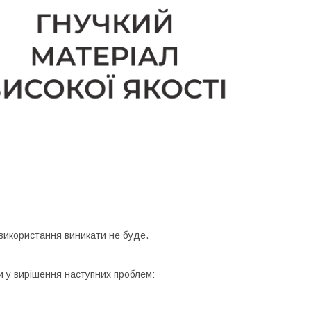
 використання виникати не буде.
и у вирішення наступних проблем: