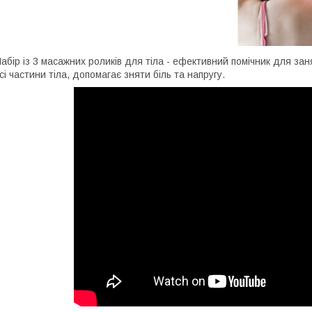
абір із 3 масажних роликів для тіла - ефективний помічник для зан
сі частини тіла, допомагає зняти біль та напругу.