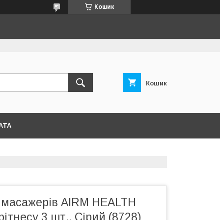
Кошик
Кошик
АТА
х масажерів AIRM HEALTH
ітнесу 3 шт., Сірий (8728)