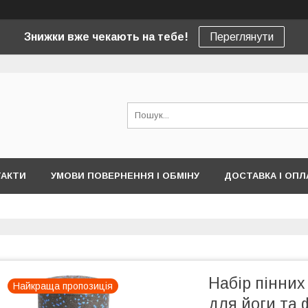
Знижки вже чекають на тебе!
Переглянути
ТАКТИ
УМОВИ ПОВЕРНЕННЯ І ОБМІНУ
ДОСТАВКА І ОПЛ
Набір пінни
Найкраща пропозиція
для йоги та ф