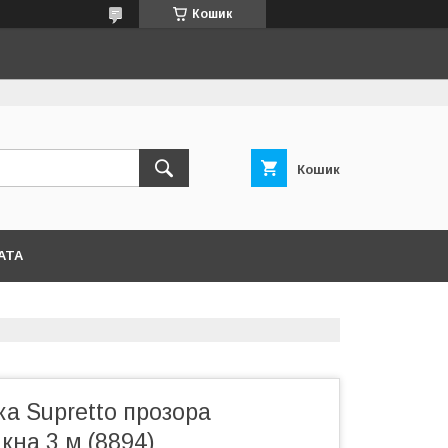
Кошик
Кошик
АТА
ка Supretto прозора
на 3 м (8894)