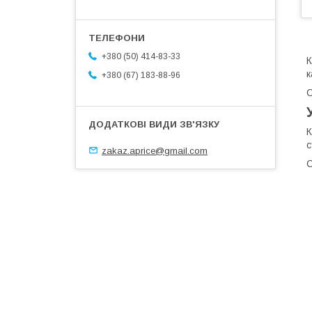
+380 (50) 414-83-33
К
к
+380 (67) 183-88-96
С
К
с
zakaz.aprice@gmail.com
С