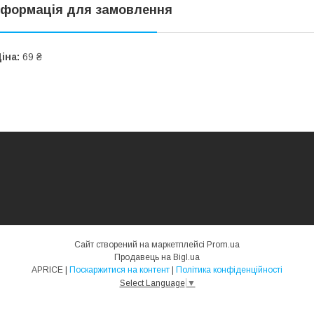
нформація для замовлення
іна:
69 ₴
Сайт створений на маркетплейсі
Prom.ua
Продавець на Bigl.ua
APRICE |
Поскаржитися на контент
|
Політика конфіденційності
Select Language
▼