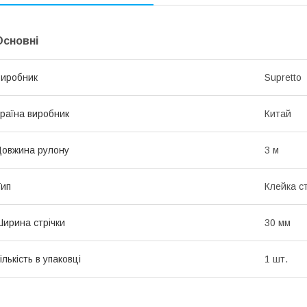
Основні
иробник
Supretto
раїна виробник
Китай
овжина рулону
3 м
ип
Клейка ст
ирина стрічки
30 мм
ількість в упаковці
1 шт.