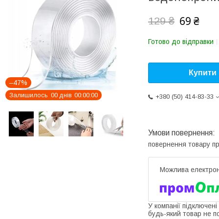
69 ₴
129 ₴
Готово до відправки
Купити
–47%
Залишилось
0
0
днів
0
0
0
0
0
0
+380 (50) 414-83-33
повернення товару п
У компанії підключені
будь-який товар не п