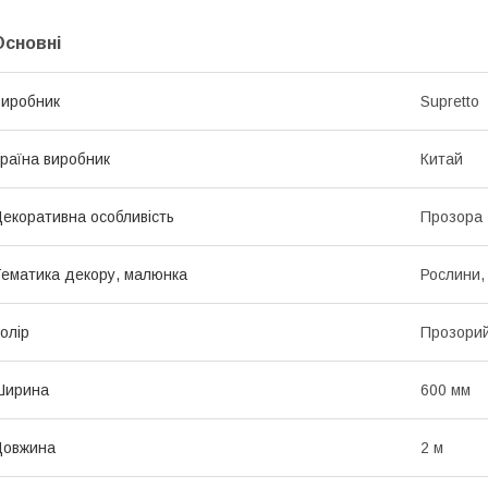
Основні
иробник
Supretto
раїна виробник
Китай
екоративна особливість
Прозора
ематика декору, малюнка
Рослини, 
олір
Прозори
Ширина
600 мм
Довжина
2 м