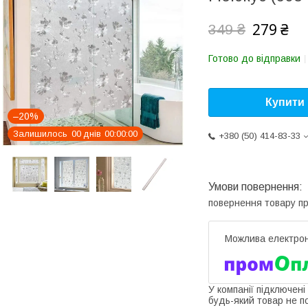
279 ₴
349 ₴
Готово до відправки
Купити
–20%
Залишилось
0
0
днів
0
0
0
0
0
0
+380 (50) 414-83-33
повернення товару п
У компанії підключені
будь-який товар не п