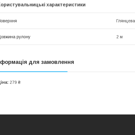
Користувальницькі характеристики
оверхня
Глянцева
овжина рулону
2 м
нформація для замовлення
іна:
279 ₴