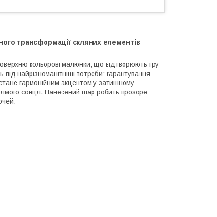
ного трансформації скляних елементів
 поверхню кольорові малюнки, що відтворюють гру
ь під найрізноманітніші потреби: гарантування
а стане гармонійним акцентом у затишному
 прямого сонця. Нанесений шар робить прозоре
очей.