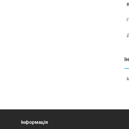
П
Д
І
Ц
Інформація