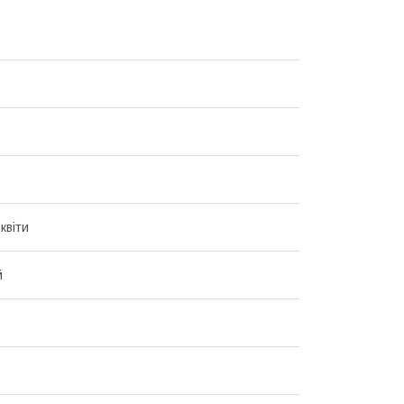
квіти
й