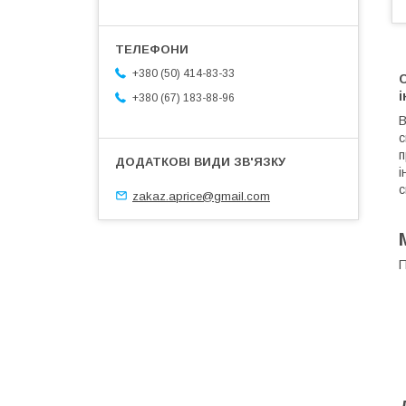
+380 (50) 414-83-33
і
+380 (67) 183-88-96
В
с
п
і
с
zakaz.aprice@gmail.com
П