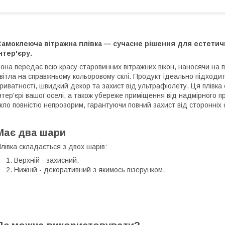
Самоклеюча вітражна плівка — сучасне рішення для естетич
нтер'єру.
она передає всю красу старовинних вітражних вікон, наносячи на
вітла на справжньому кольоровому склі. Продукт ідеально підходит
риватності, швидкий декор та захист від ультрафіолету. Ця плівк
нтер'єрі вашої оселі, а також убереже приміщення від надмірного
кло повністю непрозорим, гарантуючи повний захист від сторонніх 
Має два шари
лівка складається з двох шарів:
Верхній - захисний.
Нижній - декоративний з якимось візерунком.