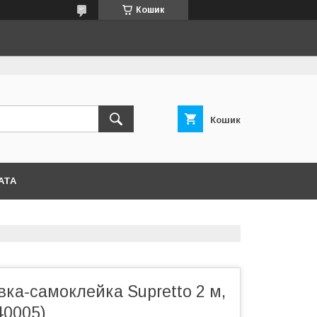
Кошик
Кошик
АТА
вка-самоклейка Supretto 2 м,
40005)