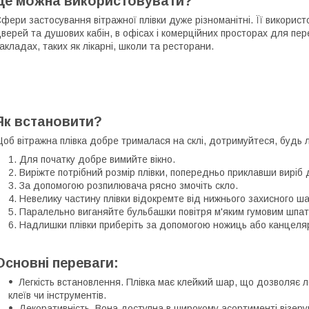
Де можна використовувати?
фери застосування вітражної плівки дуже різноманітні. Її викорис
верей та душових кабін, в офісах і комерційних просторах для пере
акладах, таких як лікарні, школи та ресторани.
Як встановити?
об вітражна плівка добре трималася на склі, дотримуйтеся, будь ла
Для початку добре вимийте вікно.
Виріжте потрібний розмір плівки, попередньо приклавши виріб д
За допомогою розпилювача рясно змочіть скло.
Невелику частину плівки відокремте від нижнього захисного ша
Паралельно виганяйте бульбашки повітря м'яким гумовим шпа
Надлишки плівки приберіть за допомогою ножиць або канцеля
Основні переваги:
Легкість встановлення. Плівка має клейкий шар, що дозволяє л
клеїв чи інструментів.
Декоративність. Вона доступна в широкому асортименті візеру