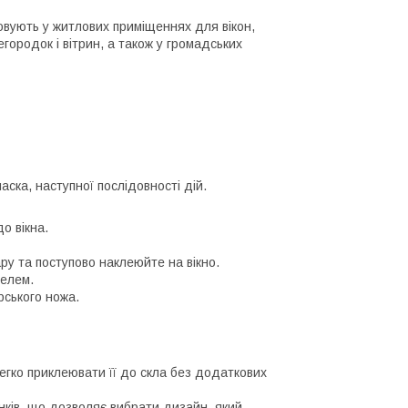
товують у житлових приміщеннях для вікон,
городок і вітрин, а також у громадських
ска, наступної послідовності дій.
о вікна.
ру та поступово наклеюйте на вікно.
телем.
рського ножа.
егко приклеювати її до скла без додаткових
нків, що дозволяє вибрати дизайн, який