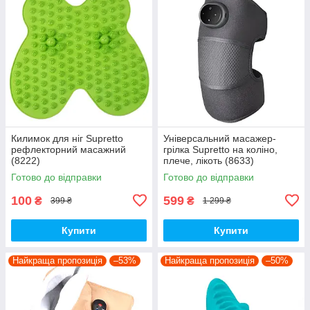
Килимок для ніг Supretto
Універсальний масажер-
рефлекторний масажний
грілка Supretto на коліно,
(8222)
плече, лікоть (8633)
Готово до відправки
Готово до відправки
100
599
₴
₴
399 ₴
1 299 ₴
Купити
Купити
Найкраща пропозиція
–53%
Найкраща пропозиція
–50%