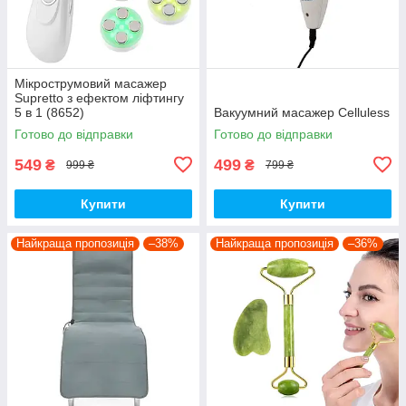
Мікрострумовий масажер
Supretto з ефектом ліфтингу
5 в 1 (8652)
Вакуумний масажер Celluless
Готово до відправки
Готово до відправки
549
499
₴
₴
999 ₴
799 ₴
Купити
Купити
Найкраща пропозиція
–38%
Найкраща пропозиція
–36%