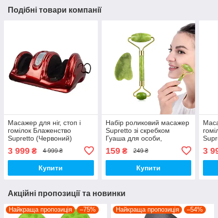
Подібні товари компанії
Масажер для ніг, стоп і
Набір роликовий масажер
Маса
гомілок Блаженство
Supretto зі скребком
гомі
Supretto (Червоний)
Гуаша для особи,
Supr
салатовий (Арт. 7133-
3 999
159
3 9
₴
₴
4 999 ₴
249 ₴
0001)
Купити
Купити
Акційні пропозиції та новинки
Найкраща пропозиція
–75%
Найкраща пропозиція
–54%