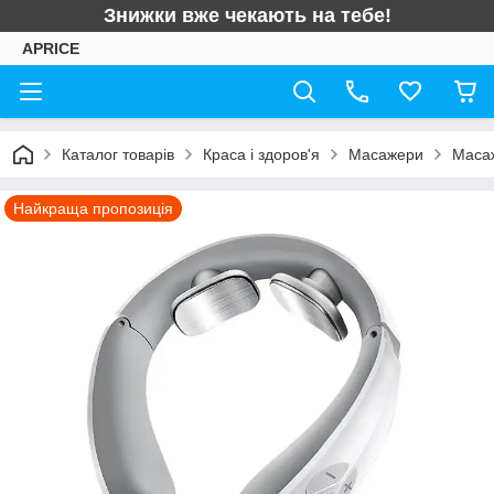
Знижки вже чекають на тебе!
APRICE
Каталог товарів
Краса і здоров'я
Масажери
Масаж
Найкраща пропозиція