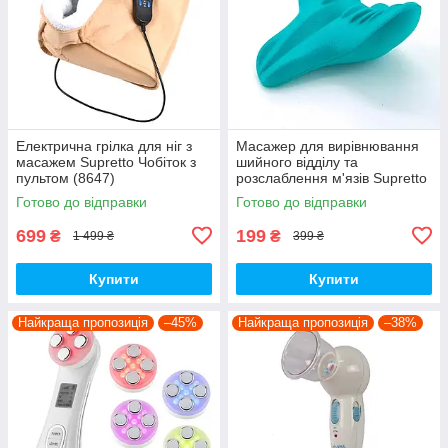
Електрична грілка для ніг з
Масажер для вирівнювання
масажем Supretto Чобіток з
шийного відділу та
пультом (8647)
розслаблення м'язів Supretto
жорсткий (9153)
Готово до відправки
Готово до відправки
699
199
₴
₴
1 499 ₴
399 ₴
Купити
Купити
Найкраща пропозиція
–45%
Найкраща пропозиція
–38%