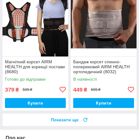
Магнітний корсет AIRM
Бандаж корсет спинно-
HEALTH для корекції постави
поперековий AIRM HEALTH
(8680)
ортопедичний (8032)
Готово до відправки
В наявності
379
449
₴
₴
599 ₴
699 ₴
Купити
Купити
Показати ще
Про нас