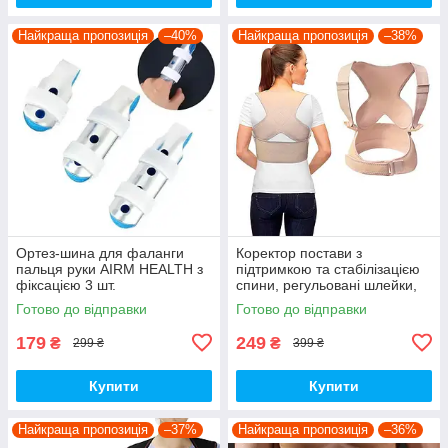
Найкраща пропозиція
–40%
Найкраща пропозиція
–38%
Ортез-шина для фаланги
Коректор постави з
пальця руки AIRM HEALTH з
підтримкою та стабілізацією
фіксацією 3 шт.
спини, регульовані шлейки,
L/XL (Арт. 5276-1)
Готово до відправки
Готово до відправки
179
249
₴
₴
299 ₴
399 ₴
Купити
Купити
Найкраща пропозиція
–37%
Найкраща пропозиція
–36%