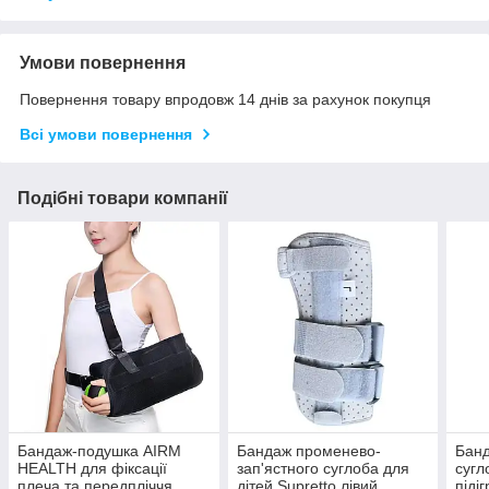
Умови повернення
Повернення товару впродовж 14 днів за рахунок покупця
Всі умови повернення
Подібні товари компанії
Бандаж-подушка AIRM
Бандаж променево-
Банд
HEALTH для фіксації
зап'ястного суглоба для
сугл
плеча та передпліччя
дітей Supretto лівий
піді