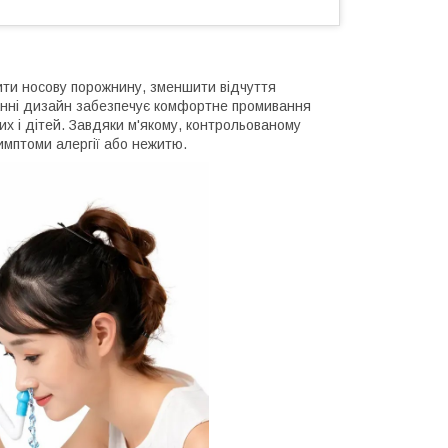
ти носову порожнину, зменшити відчуття
танні дизайн забезпечує комфортне промивання
лих і дітей. Завдяки м'якому, контрольованому
имптоми алергії або нежитю.