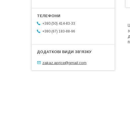
+380 (50) 414-83-33
Ц
з
+380 (67) 183-88-96
д
п
zakaz.aprice@gmail.com