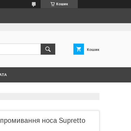
Кошик
Кошик
АТА
 промивання носа Supretto