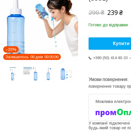
239 ₴
299 ₴
Готово до відправки
Купити
–20%
Залишилось
0
0
днів
0
0
0
0
0
0
+380 (50) 414-83-33
повернення товару п
У компанії підключені
будь-який товар не п