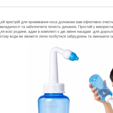
ей пристрій для промивання носа допоможе вам ефективно очисти
акладеності та забезпечити легкість дихання. Простий у викорис
ля всієї родини, адже в комплекті є дві змінні насадки: для дорос
отоку води ви зможете легко позбутися забруднень та зменшити с