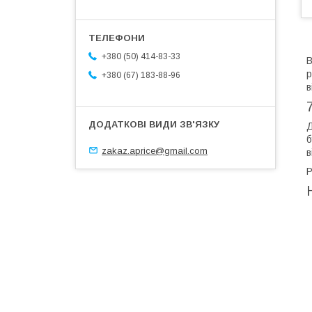
+380 (50) 414-83-33
В
р
+380 (67) 183-88-96
в
Д
б
zakaz.aprice@gmail.com
в
Р