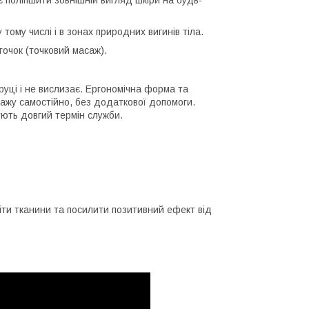
 тому числі і в зонах природних вигинів тіла.
очок (точковий масаж).
руці і не вислизає. Ергономічна форма та
жу самостійно, без додаткової допомоги.
ують довгий термін служби.
іти тканини та посилити позитивний ефект від