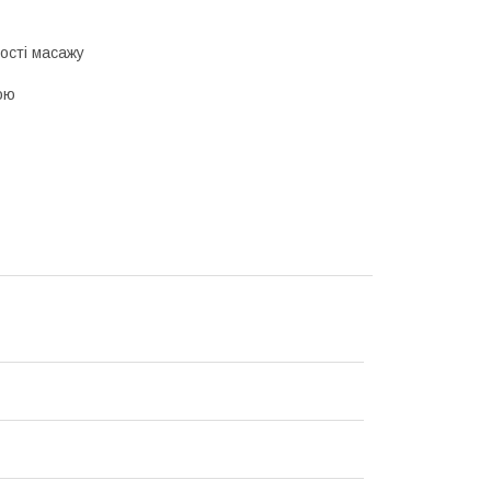
ності масажу
ою