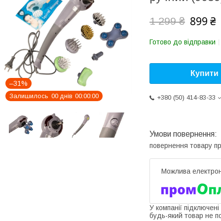
899 ₴
1 299 ₴
Готово до відправки
Купити
–31%
Залишилось
0
0
днів
0
0
0
0
0
0
+380 (50) 414-83-33
повернення товару п
У компанії підключені
будь-який товар не п