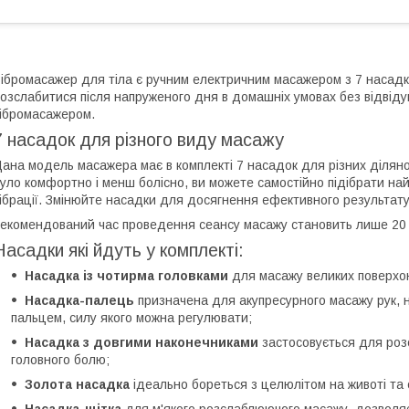
ібромасажер для тіла є ручним електричним масажером з 7 насадк
озслабитися після напруженого дня в домашніх умовах без відвіду
ібромасажером.
7 насадок для різного виду масажу
ана модель масажера має в комплекті 7 насадок для різних діляно
уло комфортно і менш болісно, ви можете самостійно підібрати на
ібрації. Змінюйте насадки для досягнення ефективного результату 
екомендований час проведення сеансу масажу становить лише 20 
Насадки які йдуть у комплекті:
Насадка із чотирма головками
для масажу великих поверхонь
Насадка-палець
призначена для акупресурного масажу рук, ні
пальцем, силу якого можна регулювати;
Насадка з довгими наконечниками
застосовується для роз
головного болю;
Золота насадка
ідеально бореться з целюлітом на животі та 
Насадка-щітка
для м'якого розслаблюючого масажу, дозволяє 