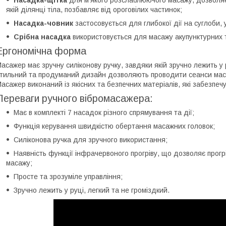
якій ділянці тіла, позбавляє від ороговілих частинок;
Насадка-човник
застосовується для глибокої дії на суглоби, у
Срібна насадка
використовується для масажу акупунктурних т
Ергономічна форма
асажер має зручну силіконову ручку, завдяки якій зручно лежить у 
тильний та продуманий дизайн дозволяють проводити сеанси маса
асажер виконаний із якісних та безпечних матеріалів, які забезпеч
Переваги ручного вібромасажера:
Має в комплекті 7 насадок різного спрямування та дії;
Функція керування швидкістю обертання масажних головок;
Силіконова ручка для зручного використання;
Наявність функції інфрачервоного прогріву, що дозволяє прогр
масажу;
Просте та зрозуміле управління;
Зручно лежить у руці, легкий та не громіздкий.