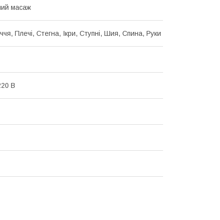
ний масаж
чя, Плечі, Стегна, Ікри, Ступні, Шия, Спина, Руки
20 В