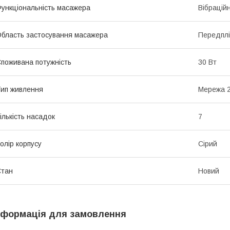
ункціональність масажера
Вібрацій
бласть застосування масажера
Передпліч
поживана потужність
30 Вт
ип живлення
Мережа 2
ількість насадок
7
олір корпусу
Сірий
Стан
Новий
нформація для замовлення