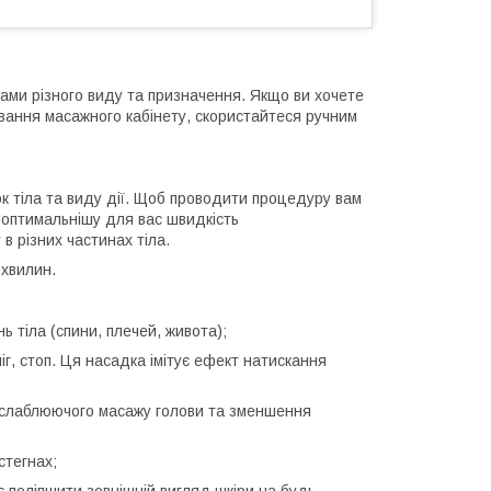
ами різного виду та призначення. Якщо ви хочете
вання масажного кабінету, скористайтеся ручним
к тіла та виду дії. Щоб проводити процедуру вам
йоптимальнішу для вас швидкість
в різних частинах тіла.
хвилин.
 тіла (спини, плечей, живота);
г, стоп. Ця насадка імітує ефект натискання
слаблюючого масажу голови та зменшення
стегнах;
поліпшити зовнішній вигляд шкіри на будь-