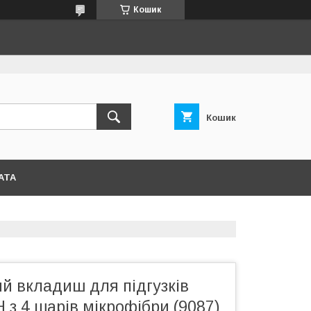
Кошик
Кошик
АТА
й вкладиш для підгузків
з 4 шарів мікрофібри (9087)