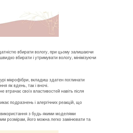
датністю вбирати вологу, при цьому залишаючи
видко вбирати і утримувати вологу, мінімізуючи
урі мікрофібри, вкладиш здатен поглинати
ня як вдень, так і вночі.
е втрачає своїх властивостей навіть після
икає подразнень і алергічних реакцій, що
 використання з будь-якими моделями
ним розмірам, його можна легко замінювати та