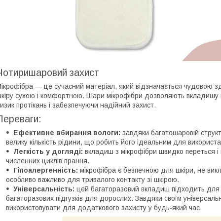
Чотиришаровий захист
ікрофібра — це сучасний матеріал, який відзначається чудовою з
кіру сухою і комфортною. Шари мікрофібри дозволяють вкладишу ш
изик протікань і забезпечуючи надійний захист.
Переваги:
Ефективне вбирання вологи:
завдяки багатошаровій структ
велику кількість рідини, що робить його ідеальним для використан
Легкість у догляді:
вкладиш з мікрофібри швидко переться і н
численних циклів прання.
Гіпоалергенність:
мікрофібра є безпечною для шкіри, не викл
особливо важливо для тривалого контакту зі шкірою.
Універсальність:
цей багаторазовий вкладиш підходить для
багаторазових підгузків для дорослих. Завдяки своїм універсаль
використовувати для додаткового захисту у будь-який час.