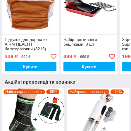
Підгузок для дорослих
Набір противнів з
Харч
AIRM HEALTH
решітками, 3 шт
Supr
багаторазовий (8215)
криш
339
499
199
₴
₴
599 ₴
699 ₴
Купити
Купити
Акційні пропозиції та новинки
Найкраща пропозиція
–60%
Найкраща пропозиція
–45%