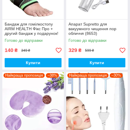
Бандаж для гомілкостопу
Апарат Supretto для
AIRM HEALTH Фікс Про +
вакуумного чищення пор
другий бандаж у подарунок!
обличчя (8653)
Готово до відправки
Готово до відправки
140
329
₴
₴
349 ₴
599 ₴
Купити
Купити
Найкраща пропозиція
–38%
Найкраща пропозиція
–30%