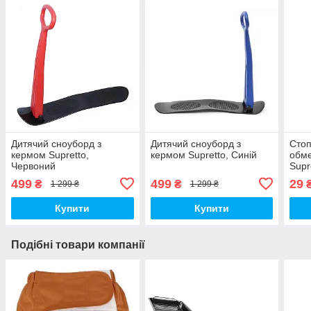
Дитячий сноуборд з
Дитячий сноуборд з
Стоп
кермом Supretto,
кермом Supretto, Синій
обме
Червоний
Supr
7157
499
499
29
₴
₴
1 299 ₴
1 299 ₴
Купити
Купити
Подібні товари компанії