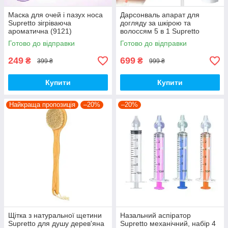
Маска для очей і пазух носа
Дарсонваль апарат для
Supretto зігріваюча
догляду за шкірою та
ароматична (9121)
волоссям 5 в 1 Supretto
(9305)
Готово до відправки
Готово до відправки
249
699
₴
₴
399 ₴
999 ₴
Купити
Купити
Найкраща пропозиція
–20%
–20%
Щітка з натуральної щетини
Назальний аспіратор
Supretto для душу дерев'яна
Supretto механічний, набір 4