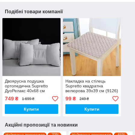
Подібні товари компанії
Двоярусна подушка
Накладка на стілець
ортопедична Supretto
Supretto квадратна
ДуоРелакс 40x68 см
велюрова 39x39 см (9126)
(9073)
749
99
₴
₴
1 699 ₴
249 ₴
Купити
Купити
Акційні пропозиції та новинки
Найкраща пропозиція
–70%
Найкраща пропозиція
–65%