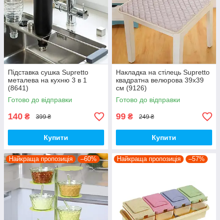
Підставка сушка Supretto
Накладка на стілець Supretto
металева на кухню 3 в 1
квадратна велюрова 39x39
(8641)
см (9126)
Готово до відправки
Готово до відправки
140
99
₴
₴
399 ₴
249 ₴
Купити
Купити
Найкраща пропозиція
–60%
Найкраща пропозиція
–57%