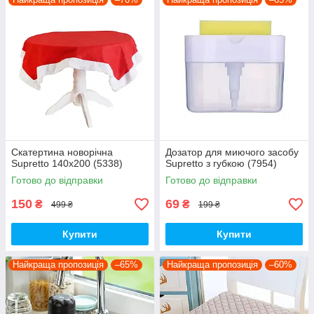
Скатертина новорічна
Дозатор для миючого засобу
Supretto 140х200 (5338)
Supretto з губкою (7954)
Готово до відправки
Готово до відправки
150
69
₴
₴
499 ₴
199 ₴
Купити
Купити
Найкраща пропозиція
–65%
Найкраща пропозиція
–60%