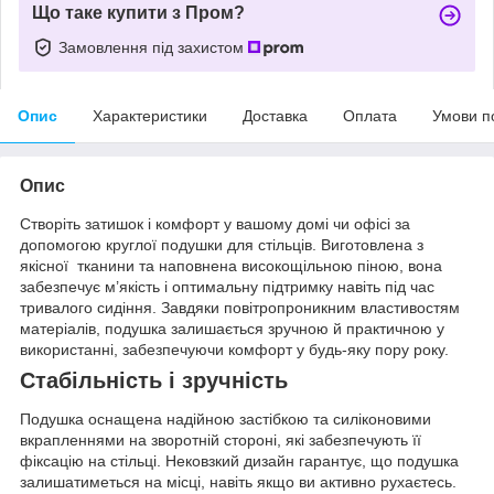
Що таке купити з Пром?
Замовлення під захистом
Опис
Характеристики
Доставка
Оплата
Умови п
Опис
Створіть затишок і комфорт у вашому домі чи офісі за
допомогою круглої подушки для стільців. Виготовлена з
якісної тканини та наповнена високощільною піною, вона
забезпечує м’якість і оптимальну підтримку навіть під час
тривалого сидіння. Завдяки повітропроникним властивостям
матеріалів, подушка залишається зручною й практичною у
використанні, забезпечуючи комфорт у будь-яку пору року.
Стабільність і зручність
Подушка оснащена надійною застібкою та силіконовими
вкрапленнями на зворотній стороні, які забезпечують її
фіксацію на стільці. Нековзкий дизайн гарантує, що подушка
залишатиметься на місці, навіть якщо ви активно рухаєтесь.