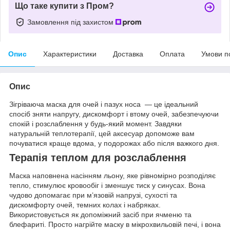
Що таке купити з Пром?
Замовлення під захистом
Опис
Характеристики
Доставка
Оплата
Умови п
Опис
Зігріваюча маска для очей і пазух носа — це ідеальний
спосіб зняти напругу, дискомфорт і втому очей, забезпечуючи
спокій і розслаблення у будь-який момент. Завдяки
натуральній теплотерапії, цей аксесуар допоможе вам
почуватися краще вдома, у подорожах або після важкого дня.
Терапія теплом для розслаблення
Маска наповнена насінням льону, яке рівномірно розподіляє
тепло, стимулює кровообіг і зменшує тиск у синусах. Вона
чудово допомагає при м’язовій напрузі, сухості та
дискомфорту очей, темних колах і набряках.
Використовується як допоміжний засіб при ячменю та
блефариті. Просто нагрійте маску в мікрохвильовій печі, і вона