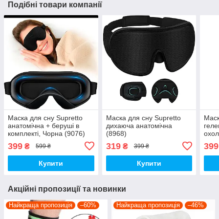
Подібні товари компанії
Маска для сну Supretto
Маска для сну Supretto
Маск
анатомічна + беруші в
дихаюча анатомічна
гел
комплекті, Чорна (9076)
(8968)
охо
вста
399
319
399
₴
₴
599 ₴
399 ₴
(908
Купити
Купити
Акційні пропозиції та новинки
Найкраща пропозиція
–60%
Найкраща пропозиція
–46%