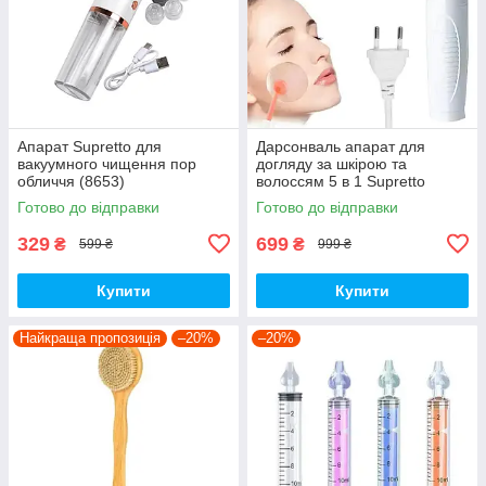
Апарат Supretto для
Дарсонваль апарат для
вакуумного чищення пор
догляду за шкірою та
обличчя (8653)
волоссям 5 в 1 Supretto
(9305)
Готово до відправки
Готово до відправки
329
699
₴
₴
599 ₴
999 ₴
Купити
Купити
Найкраща пропозиція
–20%
–20%