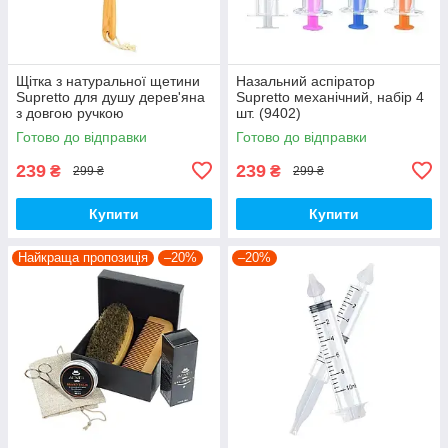
Щітка з натуральної щетини
Назальний аспіратор
Supretto для душу дерев'яна
Supretto механічний, набір 4
з довгою ручкою
шт. (9402)
Готово до відправки
Готово до відправки
239
239
₴
₴
299 ₴
299 ₴
Купити
Купити
Найкраща пропозиція
–20%
–20%