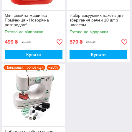
Міні швейна машинка
Набір вакуумних пакетів для
Помічниця - Новорічна
зберігання речей 10 шт з
розпродаж!
насосом
Готово до відправки
Готово до відправки
499
579
₴
₴
799 ₴
899 ₴
Купити
Купити
Найкраща пропозиція
–20%
Побутова швейна машина