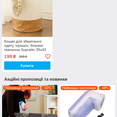
Кошик для зберігання
одягу, іграшок, білизни
тканинна Supretto 35х43
см (8418)
199
₴
399 ₴
Купити
Акційні пропозиції та новинки
Найкраща пропозиція
–50%
Найкраща пропозиція
–48%