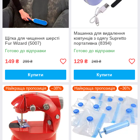
Машинка для видалення
Щітка для чищення шерсті
ковтунців з одягу Supretto
Fur Wizard (5007)
портативна (8394)
Готово до відправки
Готово до відправки
149
129
₴
₴
299 ₴
249 ₴
Купити
Купити
Найкраща пропозиція
–38%
Найкраща пропозиція
–36%