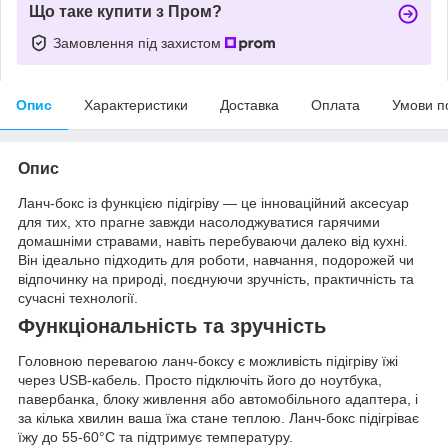
Що таке купити з Пром?
Замовлення під захистом
Опис
Характеристики
Доставка
Оплата
Умови п
Опис
Ланч-бокс із функцією підігріву — це інноваційний аксесуар
для тих, хто прагне завжди насолоджуватися гарячими
домашніми стравами, навіть перебуваючи далеко від кухні.
Він ідеально підходить для роботи, навчання, подорожей чи
відпочинку на природі, поєднуючи зручність, практичність та
сучасні технології.
Функціональність та зручність
Головною перевагою ланч-боксу є можливість підігріву їжі
через USB-кабель. Просто підключіть його до ноутбука,
павербанка, блоку живлення або автомобільного адаптера, і
за кілька хвилин ваша їжа стане теплою. Ланч-бокс підігріває
їжу до 55-60°С та підтримує температуру.