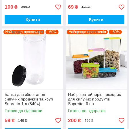
100
69
₴
₴
299 ₴
179 ₴
Купити
Купити
Найкраща пропозиція
–60%
Найкраща пропозиція
–60%
Банка для зберігання
Набір контейнерів прозорих
сипучих продуктів та круп
для сипучих продуктів
Supretto 1 л (8404)
Supretto, 6 шт.
Готово до відправки
Готово до відправки
59
200
₴
₴
149 ₴
499 ₴