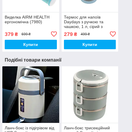
Виделка AIRM HEALTH
Термос для напоїв
ергономічна (7980)
Daydays з ручкою та
чашкою, 1 л, сірий з
блакитним
379
279
₴
₴
699 ₴
499 ₴
Купити
Купити
Подібні товари компанії
Ланч-бокс із підігрівом від
Ланч-бокс трисекційний