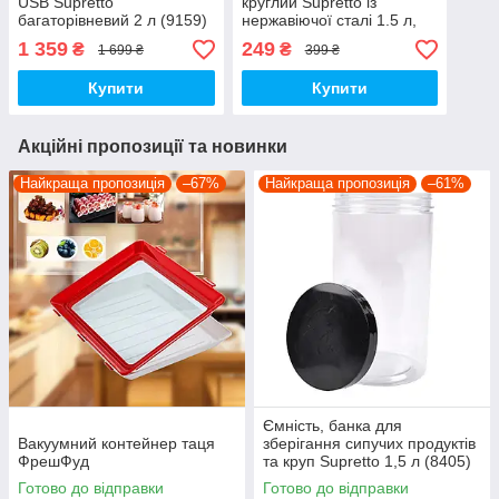
USB Supretto
круглий Supretto із
багаторівневий 2 л (9159)
нержавіючої сталі 1.5 л,
сіро-блакитний (79990003)
1 359
249
₴
₴
1 699 ₴
399 ₴
Купити
Купити
Акційні пропозиції та новинки
Найкраща пропозиція
–67%
Найкраща пропозиція
–61%
Ємність, банка для
Вакуумний контейнер таця
зберігання сипучих продуктів
ФрешФуд
та круп Supretto 1,5 л (8405)
Готово до відправки
Готово до відправки