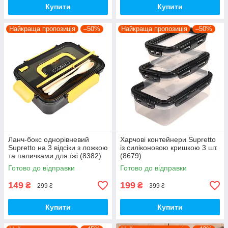
Купити
Купити
Найкраща пропозиція
–50%
Найкраща пропозиція
–50%
Ланч-бокс однорівневий
Харчові контейнери Supretto
Supretto на 3 відсіки з ложкою
із силіконовою кришкою 3 шт.
та паличками для їжі (8382)
(8679)
Готово до відправки
Готово до відправки
149
199
₴
₴
299 ₴
399 ₴
Купити
Купити