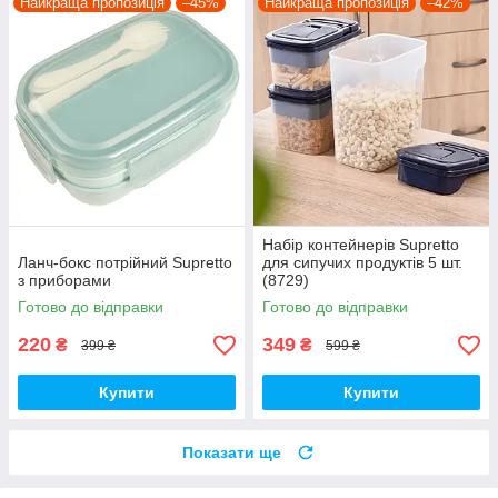
Найкраща пропозиція
–45%
Найкраща пропозиція
–42%
Набір контейнерів Supretto
Ланч-бокс потрійний Supretto
для сипучих продуктів 5 шт.
з приборами
(8729)
Готово до відправки
Готово до відправки
220
349
₴
₴
399 ₴
599 ₴
Купити
Купити
Показати ще