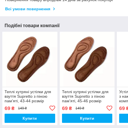
Всі умови повернення
Подібні товари компанії
Теплі хутряні устілки для
Теплі хутряні устілки для
Усті
взуття Supretto з піною
взуття Supretto з піною
з на
пам'яті, 43-44 розмір
пам'яті, 45-46 розмір
комп
(91630002)
(91630003)
(919
69
69
69
₴
₴
149 ₴
149 ₴
Купити
Купити