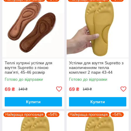
Теплі хутряні устілки для
Устілки для взуття Supretto з
взуття Supretto з піною
накопиченням тепла
пам'яті, 45-46 розмір
комплект 2 пари 43-44
(91630003)
(91990002)
Готово до відправки
Готово до відправки
69
69
₴
₴
149 ₴
149 ₴
Купити
Купити
Найкраща пропозиція
–54%
Найкраща пропозиція
–54%