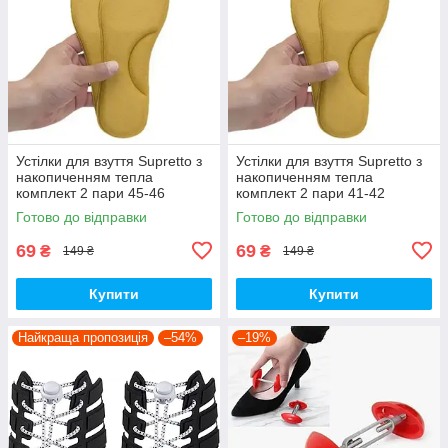
Устілки для взуття Supretto з
Устілки для взуття Supretto з
накопиченням тепла
накопиченням тепла
комплект 2 пари 45-46
комплект 2 пари 41-42
(91990003)
(91990001)
Готово до відправки
Готово до відправки
69
69
₴
₴
149 ₴
149 ₴
Купити
Купити
Найкраща пропозиція
–54%
–19%