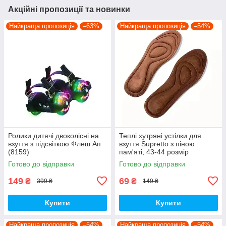
Акційні пропозиції та новинки
Найкраща пропозиція
–63%
Найкраща пропозиція
–54%
Ролики дитячі двоколісні на
Теплі хутряні устілки для
взуття з підсвіткою Флеш Ап
взуття Supretto з піною
(8159)
пам'яті, 43-44 розмір
(91630002)
Готово до відправки
Готово до відправки
149
69
₴
₴
399 ₴
149 ₴
Купити
Купити
Найкраща пропозиція
–54%
Найкраща пропозиція
–54%