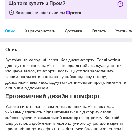
Що таке купити з Пром?
Замовлення під захистом
Опис
Характеристики
Доставка
Оплата
Умови п
Опис
Зустрічайте холодний сезон без дискомфорту! Теплі устілки
для взуття з піною пам'яті — це ідеальний аксесуар для тих,
хто цінує тепло, комфорт і якість. Ці устілки забезпечать
вашим ногам затишок навіть у найхолоднішу погоду,
дозволяючи вам насолоджуватися зимовими прогулянками та
активним відпочинком.
Ергономічний дизайн і комфорт
Устілки виготовлені з високоякісної піни пам'яті, яка має
унікальну здатність підлаштовуватися під форму стопи,
забезпечуючи максимальний комфорт і підтримку. Верхній
шар устілок оздоблений м’якого штучного хутра, що надає їм
приємний на дотик ефект та забезпечує баланс між теплом і