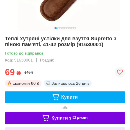
Теплі хутряні устілки для взуття Supretto з
піною пам'яті, 41-42 розмір (91630001)
Готово до відправки
Код: 91630001
Роздріб
69
₴
149 ₴
Економія
80 ₴
Залишилось
26 днів
Купити
або
Купити з