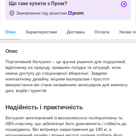
Що таке купити з Пром?
Замовлення під захистом
Опис
Характеристики
Доставка
Оплата
Умови п
Опис
Портативний біотуалет – це зручне рішення для подорожей,
відпочинку на природі, тривалих поїздок та ситуацій, коли
немає доступу до стаціонарної вбиральні. Завдяки
компактному дизайну, міцним матеріалам і простоті
використання він стане незамінним аксесуаром для кемпінгу,
дачі, водіїв і туристів.
Надійність і практичність
Біотуалет виготовлений із високоякісного поліпропілену та
ABS-пластику, що забезпечує його довговічність і стійкість до
пошкоджень. Він витримує навантаження до 180 кг, а
ергономічний дизайн і зручна висота сидіння роблять його