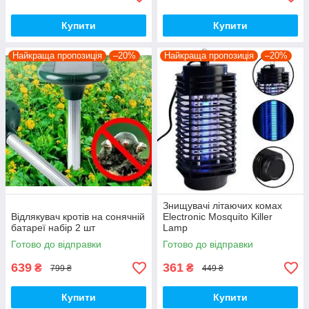
Купити
Купити
Найкраща пропозиція
–20%
Найкраща пропозиція
–20%
Знищувачі літаючих комах
Відлякувач кротів на сонячній
Electronic Mosquito Killer
батареї набір 2 шт
Lamp
Готово до відправки
Готово до відправки
639
361
₴
₴
799 ₴
449 ₴
Купити
Купити