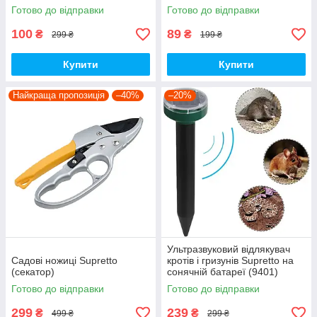
Готово до відправки
Готово до відправки
100
89
₴
₴
299 ₴
199 ₴
Купити
Купити
Найкраща пропозиція
–40%
–20%
Ультразвуковий відлякувач
Садові ножиці Supretto
кротів і гризунів Supretto на
(секатор)
сонячній батареї (9401)
Готово до відправки
Готово до відправки
299
239
₴
₴
499 ₴
299 ₴