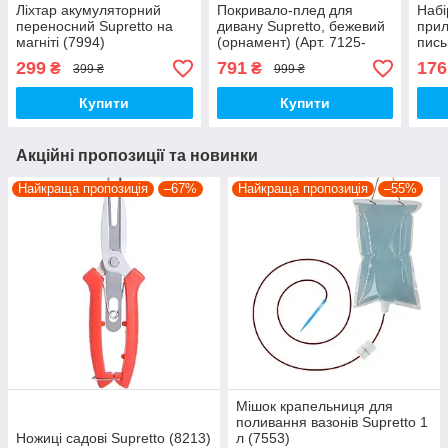
Ліхтар акумуляторний
Покривало-плед для
Набі
переносний Supretto на
дивану Supretto, бежевий
прил
магніті (7994)
(орнамент) (Арт. 7125-
пись
0001)
(Арт
299
791
176
₴
₴
399 ₴
999 ₴
Купити
Купити
Акційні пропозиції та новинки
Найкраща пропозиція
–67%
Найкраща пропозиція
–55%
Мішок крапельниця для
поливання вазонів Supretto 1
Ножиці садові Supretto (8213)
л (7553)