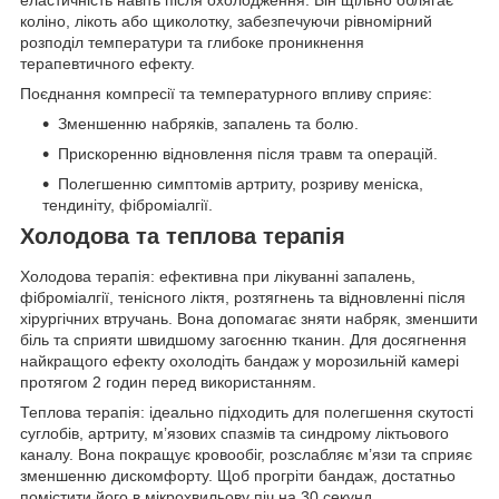
еластичність навіть після охолодження. Він щільно облягає
коліно, лікоть або щиколотку, забезпечуючи рівномірний
розподіл температури та глибоке проникнення
терапевтичного ефекту.
Поєднання компресії та температурного впливу сприяє:
Зменшенню набряків, запалень та болю.
Прискоренню відновлення після травм та операцій.
Полегшенню симптомів артриту, розриву меніска,
тендиніту, фіброміалгії.
Холодова та теплова терапія
Холодова терапія: ефективна при лікуванні запалень,
фіброміалгії, тенісного ліктя, розтягнень та відновленні після
хірургічних втручань. Вона допомагає зняти набряк, зменшити
біль та сприяти швидшому загоєнню тканин. Для досягнення
найкращого ефекту охолодіть бандаж у морозильній камері
протягом 2 годин перед використанням.
Теплова терапія: ідеально підходить для полегшення скутості
суглобів, артриту, м’язових спазмів та синдрому ліктьового
каналу. Вона покращує кровообіг, розслабляє м’язи та сприяє
зменшенню дискомфорту. Щоб прогріти бандаж, достатньо
помістити його в мікрохвильову піч на 30 секунд.