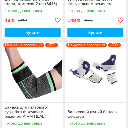
стопи, комплект 2 шт (8413)
фіксувальним ременем
(7986)
Готово до відправки
Готово до відправки
49
149
₴
₴
149 ₴
349 ₴
Купити
Купити
Найкраща пропозиція
–57%
Найкраща пропозиція
–50%
Бандаж для ліктьового
суглоба з фіксуючим
Вальгусний нічний бандаж-
ременем AIRM HEALTH
фіксатор
(7986)
Готово до відправки
Готово до відправки