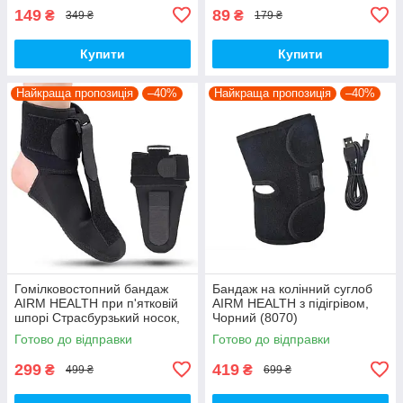
149
89
₴
₴
349 ₴
179 ₴
Купити
Купити
Найкраща пропозиція
–40%
Найкраща пропозиція
–40%
Гомілковостопний бандаж
Бандаж на колінний суглоб
AIRM HEALTH при п'ятковій
AIRM HEALTH з підігрівом,
шпорі Страсбурзький носок,
Чорний (8070)
розмір L (8937)
Готово до відправки
Готово до відправки
299
419
₴
₴
499 ₴
699 ₴