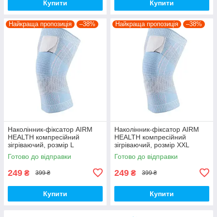
Купити
Купити
Найкраща пропозиція
–38%
Найкраща пропозиція
–38%
Наколінник-фіксатор AIRM
Наколінник-фіксатор AIRM
HEALTH компресійний
HEALTH компресійний
зігріваючий, розмір L
зігріваючий, розмір XXL
(84740002)
(84740003)
Готово до відправки
Готово до відправки
249
249
₴
₴
399 ₴
399 ₴
Купити
Купити