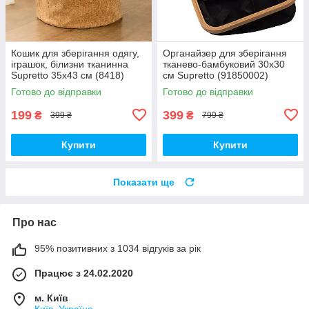
Кошик для зберігання одягу,
Органайзер для зберігання
іграшок, білизни тканинна
тканево-бамбуковий 30х30
Supretto 35х43 см (8418)
см Supretto (91850002)
Готово до відправки
Готово до відправки
199
399
₴
₴
399 ₴
799 ₴
Купити
Купити
Показати ще
Про нас
95% позитивних з 1034 відгуків за рік
Працює з 24.02.2020
м. Київ
Київ, Україна