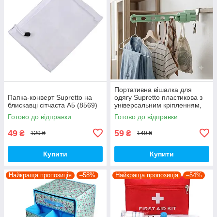
Портативна вішалка для
Папка-конверт Supretto на
одягу Supretto пластикова з
блискавці сітчаста А5 (8569)
універсальним кріпленням,
м'ятний (Арт. 7121-0002)
Готово до відправки
Готово до відправки
49
59
₴
₴
129 ₴
149 ₴
Купити
Купити
Найкраща пропозиція
–58%
Найкраща пропозиція
–54%