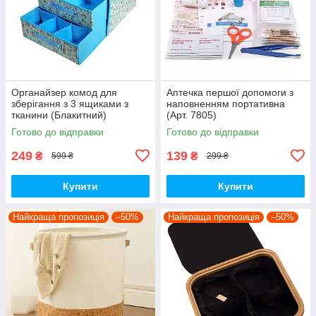
Органайзер комод для
Аптечка першої допомоги з
зберігання з 3 ящиками з
наповненням портативна
тканини (Блакитний)
(Арт. 7805)
Готово до відправки
Готово до відправки
249
139
₴
₴
599 ₴
299 ₴
Купити
Купити
Найкраща пропозиція
–50%
Найкраща пропозиція
–50%