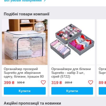
Всі умови повернення
Подібні товари компанії
Органайзер прозорий
Органайзери для білизни
Орга
Supretto для зберігання
Supretto - набір 3 шт.,
Supr
одягу, білизни, іграшок 80
сірий (5722)
л
399
319
89
₴
₴
599 ₴
399 ₴
Купити
Купити
Акційні пропозиції та новинки