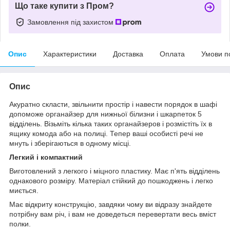
Що таке купити з Пром?
Замовлення під захистом
Опис
Характеристики
Доставка
Оплата
Умови п
Опис
Акуратно скласти, звільнити простір і навести порядок в шафі
допоможе органайзер для нижньої білизни і шкарпеток 5
відділень. Візьміть кілька таких органайзеров і розмістіть їх в
ящику комода або на полиці. Тепер ваші особисті речі не
мнуть і зберігаються в одному місці.
Легкий і компактний
Виготовлений з легкого і міцного пластику. Має п'ять відділень
однакового розміру. Матеріал стійкий до пошкоджень і легко
миється.
Має відкриту конструкцію, завдяки чому ви відразу знайдете
потрібну вам річ, і вам не доведеться перевертати весь вміст
полки.