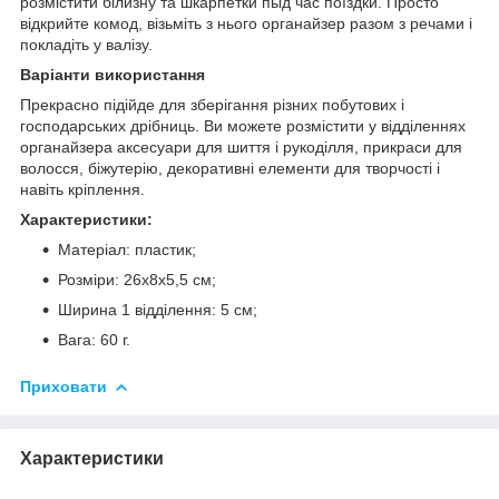
розмістити білизну та шкарпетки пыд час поїздки. Просто
відкрийте комод, візьміть з нього органайзер разом з речами і
покладіть у валізу.
Варіанти використання
Прекрасно підійде для зберігання різних побутових і
господарських дрібниць. Ви можете розмістити у відділеннях
органайзера аксесуари для шиття і рукоділля, прикраси для
волосся, біжутерію, декоративні елементи для творчості і
навіть кріплення.
Характеристики:
Матеріал: пластик;
Розміри: 26х8х5,5 см;
Ширина 1 відділення: 5 см;
Вага: 60 г.
Приховати
Характеристики