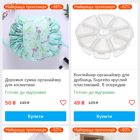
Найкраща пропозиція
–66%
Найкраща пропозиція
–62%
Контейнер-органайзер для
Дорожня сумка органайзер
дрібниць Supretto круглий
для косметики
пластиковий, 8 осередків
Готово до відправки
Готово до відправки
50
49
₴
₴
149 ₴
129 ₴
Купити
Купити
Найкраща пропозиція
–62%
Найкраща пропозиція
–60%