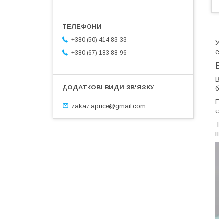
+380 (50) 414-83-33
У
е
+380 (67) 183-88-96
В
б
П
zakaz.aprice@gmail.com
с
Т
п