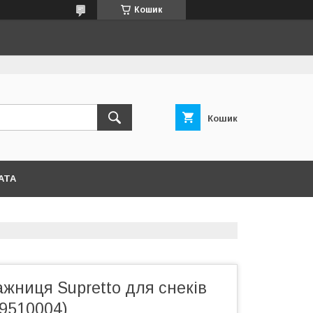
Кошик
Кошик
АТА
жниця Supretto для снеків
79510004)