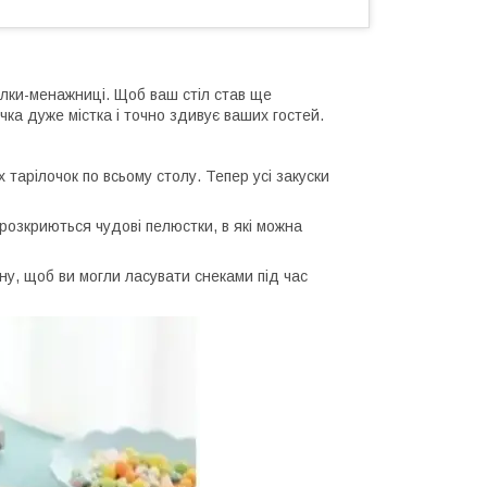
ілки-менажниці. Щоб ваш стіл став ще
ка дуже містка і точно здивує ваших гостей.
 тарілочок по всьому столу. Тепер усі закуски
 розкриються чудові пелюстки, в які можна
у, щоб ви могли ласувати снеками під час