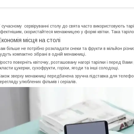
 сучасному сервіруванні столу до свята часто використовують тар
фектнішим, скористайтеся менажницею у формі квітки. Така тарілоч
Економія місця на столі
ам більше не потрібно розкладати снеки та фрукти в мільйон різних
удуть компактно зібрані в одній менажниці.
росто поверніть квіточку, розташовану нагорі тарілки і перед Вами
класти цукерки, сухофрукти, горіхи, ягоди та інші солодощі.
акож зверху менажниці передбачена зручна підставка для телефон
ерегляду улюблених фільмів і серіалів.