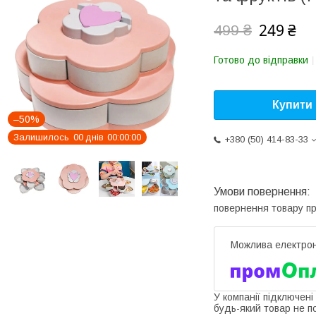
249 ₴
499 ₴
Готово до відправки
Купити
–50%
Залишилось
0
0
днів
0
0
0
0
0
0
+380 (50) 414-83-33
повернення товару п
У компанії підключені
будь-який товар не п