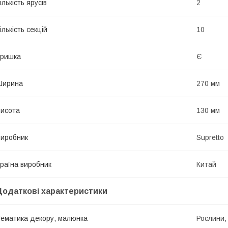
ількість ярусів
2
ількість секцій
10
Кришка
Є
Ширина
270 мм
исота
130 мм
иробник
Supretto
раїна виробник
Китай
Додаткові характеристики
ематика декору, малюнка
Рослини, 