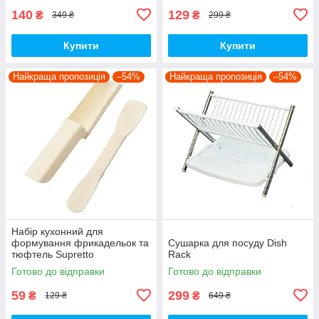
140
129
₴
₴
349 ₴
299 ₴
Купити
Купити
Найкраща пропозиція
–54%
Найкраща пропозиція
–54%
Набір кухонний для
формування фрикадельок та
Сушарка для посуду Dish
тюфтель Supretto
Rack
двосторонній (8643)
Готово до відправки
Готово до відправки
59
299
₴
₴
129 ₴
649 ₴