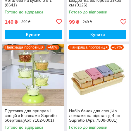
металева на кухню 3 в 1
квадратна велюрова 39x39
(8641)
см (9126)
Готово до відправки
Готово до відправки
140
99
₴
₴
399 ₴
249 ₴
Купити
Купити
Найкраща пропозиція
–60%
Найкраща пропозиція
–57%
Підставка для приправ і
Набір банок для спецій з
спецій з 5 чашами Supretto
ложками на підставці, 4 шт.
обертова(Арт. 7182-0001)
Supretto (Арт. 7508-0001)
Готово до відправки
Готово до відправки