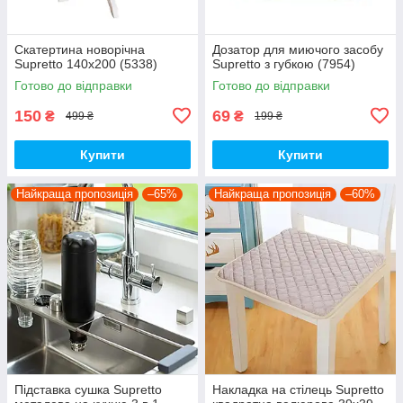
Скатертина новорічна
Дозатор для миючого засобу
Supretto 140х200 (5338)
Supretto з губкою (7954)
Готово до відправки
Готово до відправки
150
69
₴
₴
499 ₴
199 ₴
Купити
Купити
Найкраща пропозиція
–65%
Найкраща пропозиція
–60%
Підставка сушка Supretto
Накладка на стілець Supretto