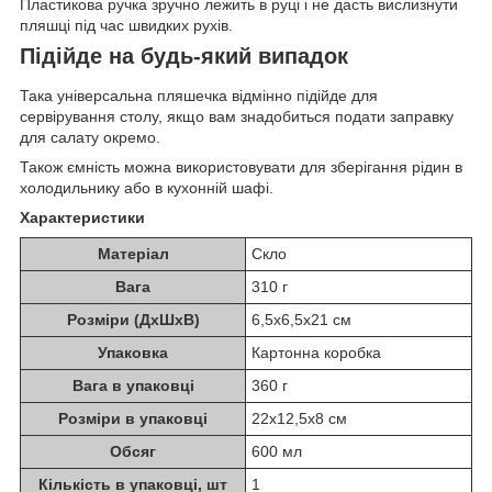
Пластикова ручка зручно лежить в руці і не дасть вислизнути
пляшці під час швидких рухів.
Підійде на будь-який випадок
Така універсальна пляшечка відмінно підійде для
сервірування столу, якщо вам знадобиться подати заправку
для салату окремо.
Також ємність можна використовувати для зберігання рідин в
холодильнику або в кухонній шафі.
Характеристики
Матеріал
Скло
Вага
310 г
Розміри (ДхШхВ)
6,5х6,5х21 см
Упаковка
Картонна коробка
Вага в упаковці
360 г
Розміри в упаковці
22х12,5х8 см
Обсяг
600 мл
Кількість в упаковці, шт
1