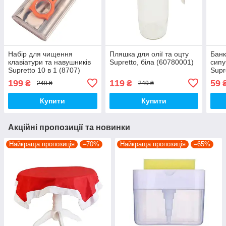
Набір для чищення
Пляшка для олії та оцту
Банк
клавіатури та навушників
Supretto, біла (60780001)
сипу
Supretto 10 в 1 (8707)
Supr
199
119
59
₴
₴
249 ₴
249 ₴
Купити
Купити
Акційні пропозиції та новинки
Найкраща пропозиція
–70%
Найкраща пропозиція
–65%