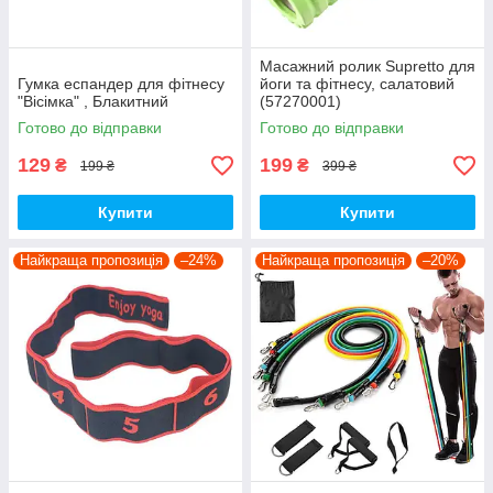
Масажний ролик Supretto для
Гумка еспандер для фітнесу
йоги та фітнесу, салатовий
"Вісімка" , Блакитний
(57270001)
Готово до відправки
Готово до відправки
129
199
₴
₴
199 ₴
399 ₴
Купити
Купити
Найкраща пропозиція
–24%
Найкраща пропозиція
–20%