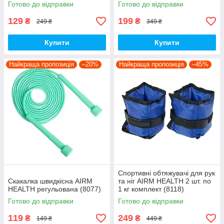
Готово до відправки
Готово до відправки
129
199
₴
₴
249 ₴
349 ₴
Купити
Купити
Найкраща пропозиція
–20%
Найкраща пропозиція
–45%
Спортивні обтяжувачі для рук
Скакалка швидкісна AIRM
та ніг AIRM HEALTH 2 шт. по
HEALTH регульована (8077)
1 кг комплект (8118)
Готово до відправки
Готово до відправки
119
249
₴
₴
149 ₴
449 ₴