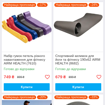
Найкраща пропозиція
–17%
Найкраща пропозиція
–24%
Набір гумок петель різного
Спортивний килимок для
навантаження для фітнесу
йоги та фітнесу 190х62 AIRM
AIRM HEALTH (7610)
HEALTH (8682)
Готово до відправки
Готово до відправки
749
679
₴
₴
899 ₴
899 ₴
Купити
Купити
Найкраща пропозиція
–20%
Найкраща пропозиція
–33%