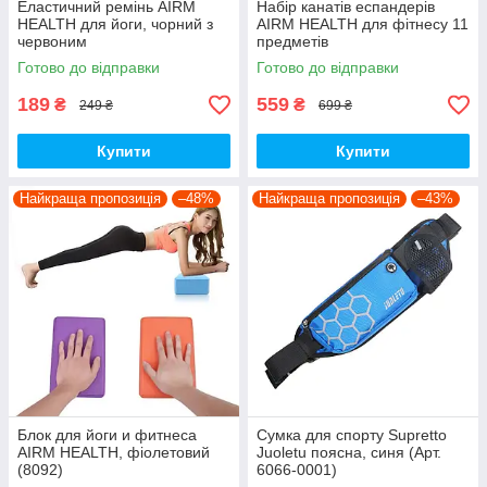
Еластичний ремінь AIRM
Набір канатів еспандерів
HEALTH для йоги, чорний з
AIRM HEALTH для фітнесу 11
червоним
предметів
Готово до відправки
Готово до відправки
189
559
₴
₴
249 ₴
699 ₴
Купити
Купити
Найкраща пропозиція
–48%
Найкраща пропозиція
–43%
Блок для йоги и фитнеса
Сумка для спорту Supretto
AIRM HEALTH, фіолетовий
Juoletu поясна, синя (Арт.
(8092)
6066-0001)