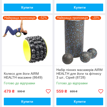
Купити
Купити
Найкраща пропозиція
–52%
Найкраща пропозиція
–20%
Набір пінних масажерів AIRM
Колесо для йоги AIRM
HEALTH для йоги та фітнесу
HEALTH масажне (8649)
3 шт., Сірий (8728)
Готово до відправки
Готово до відправки
479
559
₴
₴
999 ₴
699 ₴
Купити
Купити