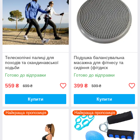
Телескопічні палиці для
Подушка балансувальна
походів та скандинавської
масажна для фітнесу та
ходьби
сидіння (фітдиск
напівсфера), сірий
Готово до відправки
Готово до відправки
(58600001)
559
399
₴
₴
699 ₴
599 ₴
Купити
Купити
Найкраща пропозиція
Найкраща пропозиція