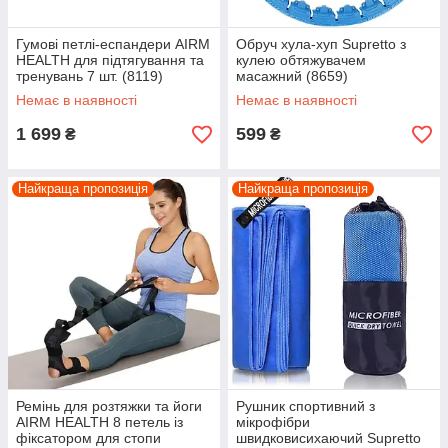
Гумові петлі-еспандери AIRM
Обруч хула-хуп Supretto з
HEALTH для підтягування та
кулею обтяжувачем
тренувань 7 шт. (8119)
масажний (8659)
Немає в наявності
Немає в наявності
1 699
599
₴
₴
Найкраща пропозиція
Найкраща пропозиція
Ремінь для розтяжки та йоги
Рушник спортивний з
AIRM HEALTH 8 петель із
мікрофібри
фіксатором для стопи
швидковисихаючий Supretto