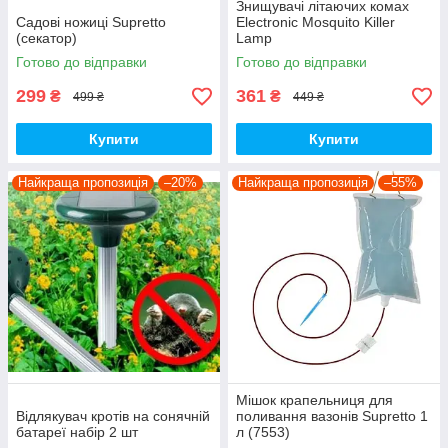
Знищувачі літаючих комах
Садові ножиці Supretto
Electronic Mosquito Killer
(секатор)
Lamp
Готово до відправки
Готово до відправки
299
361
₴
₴
499 ₴
449 ₴
Купити
Купити
Найкраща пропозиція
–20%
Найкраща пропозиція
–55%
Мішок крапельниця для
Відлякувач кротів на сонячній
поливання вазонів Supretto 1
батареї набір 2 шт
л (7553)