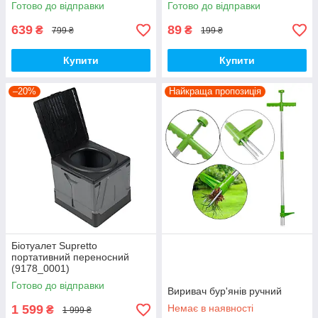
Готово до відправки
Готово до відправки
639
89
₴
₴
799 ₴
199 ₴
Купити
Купити
–20%
Найкраща пропозиція
Біотуалет Supretto
портативний переносний
(9178_0001)
Готово до відправки
Виривач бур'янів ручний
1 599
Немає в наявності
₴
1 999 ₴