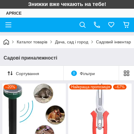
Знижки вже чекають на тебе!
APRICE
Каталог товарів
Дача, сад і город
Садовий інвентар
Садові приналежності
Сортування
0
Фільтри
–20%
Найкраща пропозиція
–67%